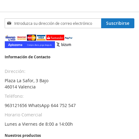
Inscríbase
Suscribirse
a
nuestro
boletín
de
noticias:
Información de Contacto
Dirección:
Plaza La Safor, 3 Bajo
46014 Valencia
Teléfono:
963121656 WhatsApp 644 752 547
Horario Comercial
Lunes a Viernes de 8:00 a 14:00h
Nuestros productos