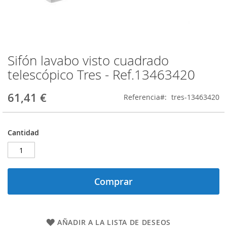
Sifón lavabo visto cuadrado
Saltar
al
telescópico Tres - Ref.13463420
comienzo
de
61,41 €
Referencia
tres-13463420
la
galería
de
imágenes
Cantidad
Comprar
AÑADIR A LA LISTA DE DESEOS