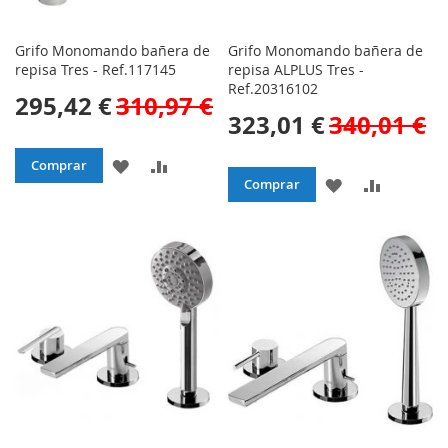
Grifo Monomando bañera de
Grifo Monomando bañera de
repisa Tres - Ref.117145
repisa ALPLUS Tres -
Ref.20316102
295,42 €
310,97 €
323,01 €
340,01 €
AÑADIR
AÑADIR
Comprar
AÑADIR
AÑADIR
Comprar
A
PARA
A
PARA
LA
COMPARAR
LA
COMPAR
LISTA
LISTA
DE
DE
DESEOS
DESEOS