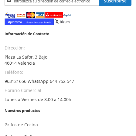
Suscribirse
a
nuestro
boletín
de
noticias:
Información de Contacto
Dirección:
Plaza La Safor, 3 Bajo
46014 Valencia
Teléfono:
963121656 WhatsApp 644 752 547
Horario Comercial
Lunes a Viernes de 8:00 a 14:00h
Nuestros productos
Grifos de Cocina