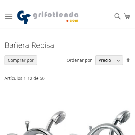
Ir
al
Busc
Mi
contenido
Bañera Repisa
Fi
Ordenar por
Comprar por
Di
De
Artículos
1
-
12
de
50