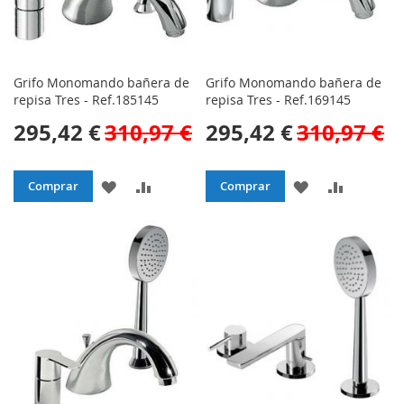
Grifo Monomando bañera de
Grifo Monomando bañera de
repisa Tres - Ref.185145
repisa Tres - Ref.169145
295,42 €
310,97 €
295,42 €
310,97 €
AÑADIR
AÑADIR
AÑADIR
AÑADIR
Comprar
Comprar
A
PARA
A
PARA
LA
COMPARAR
LA
COMPAR
LISTA
LISTA
DE
DE
DESEOS
DESEOS