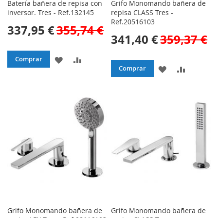
Batería bañera de repisa con
Grifo Monomando bañera de
inversor. Tres - Ref.132145
repisa CLASS Tres -
Ref.20516103
337,95 €
355,74 €
341,40 €
359,37 €
AÑADIR
AÑADIR
Comprar
AÑADIR
AÑADIR
Comprar
A
PARA
A
PARA
LA
COMPARAR
LA
COMPAR
LISTA
LISTA
DE
DE
DESEOS
DESEOS
Grifo Monomando bañera de
Grifo Monomando bañera de