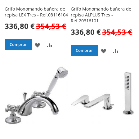
Grifo Monomando bañera de
Grifo Monomando bañera de
repisa LEX Tres - Ref.08116104
repisa ALPLUS Tres -
Ref.20316101
336,80 €
354,53 €
336,80 €
354,53 €
AÑADIR
AÑADIR
Comprar
AÑADIR
AÑADIR
Comprar
A
PARA
A
PARA
LA
COMPARAR
LA
COMPAR
LISTA
LISTA
DE
DE
DESEOS
DESEOS