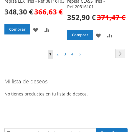
repisa LEX Tres - Ref.08116103
repisa CLASS Tres -
Ref.20516101
348,30 €
366,63 €
352,90 €
371,47 €
AÑADIR
AÑADIR
Comprar
AÑADIR
AÑADIR
Comprar
A
PARA
A
PARA
LA
COMPARAR
Página
Págin
Sigui
Actualmente
Página
Página
Página
Página
1
2
3
4
5
LA
COMPAR
LISTA
estás
LISTA
DE
leyendo
DE
Mi lista de deseos
DESEOS
página
DESEOS
No tienes productos en tu lista de deseos.
Inscríbase