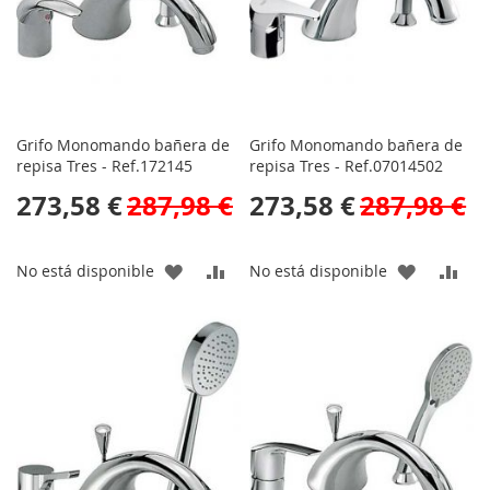
Grifo Monomando bañera de
Grifo Monomando bañera de
repisa Tres - Ref.172145
repisa Tres - Ref.07014502
273,58 €
287,98 €
273,58 €
287,98 €
AÑADIR
AÑADIR
AÑADIR
AÑA
No está disponible
No está disponible
A
PARA
A
PAR
LA
COMPARAR
LA
CO
LISTA
LISTA
DE
DE
DESEOS
DESEOS