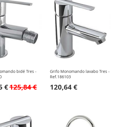
omando bidé Tres -
Grifo Monomando lavabo Tres -
0
Ref.186103
5 €
125,84 €
120,64 €