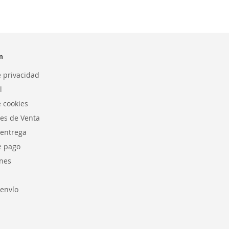
n
e privacidad
l
e cookies
es de Venta
 entrega
e pago
nes
envío