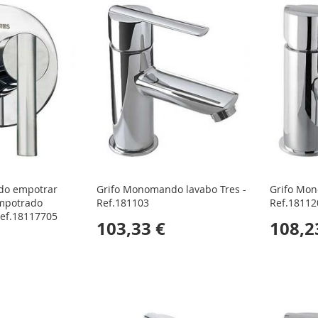
do empotrar
Grifo Monomando lavabo Tres -
Grifo Mon
empotrado
Ref.181103
Ref.18112
 Ref.18117705
103,33 €
108,2