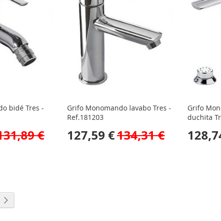
o bidé Tres -
Grifo Monomando lavabo Tres -
Grifo Mo
Ref.181203
duchita T
131,89 €
127,59 €
134,31 €
128,7
s leyendo página
a
Página
Siguiente