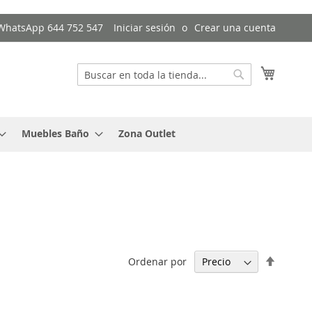
/ WhatsApp 644 752 547
Iniciar sesión
Crear una cuenta
Mi cest
Buscar
Buscar
Muebles Baño
Zona Outlet
Fijar
Ordenar por
Direcci
Descen