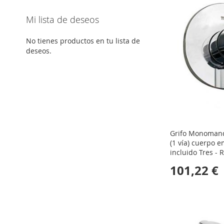
Mi lista de deseos
No tienes productos en tu lista de
deseos.
Grifo Monoman
(1 vía) cuerpo 
incluido Tres -
101,22 €
Comprar
Comprar
Comprar
Comprar
AÑADIR
AÑADIR
AÑADIR
AÑADIR
A
AÑADIR
A
AÑADIR
A
AÑADIR