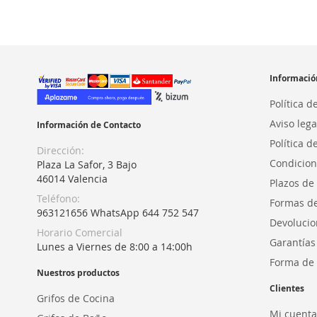
LISTA
COMPARAR
LISTA
COMPARAR
LISTA
COMPARAR
LISTA
COMPARAR
DE
DE
DE
DE
DESEOS
DESEOS
DESEOS
DESEOS
Informació
Política d
Aviso lega
Información de Contacto
Política d
Dirección:
Condicion
Plaza La Safor, 3 Bajo
46014 Valencia
Plazos de
Teléfono:
Formas d
963121656 WhatsApp 644 752 547
Devolucio
Horario Comercial
Garantías
Lunes a Viernes de 8:00 a 14:00h
Forma de 
Nuestros productos
Clientes
Grifos de Cocina
Mi cuenta