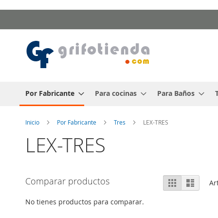
Ir
al
contenido
Por Fabricante
Para cocinas
Para Baños
Inicio
Por Fabricante
Tres
LEX-TRES
LEX-TRES
Ver
Comparar productos
Parrilla
Lista
Ar
como
No tienes productos para comparar.