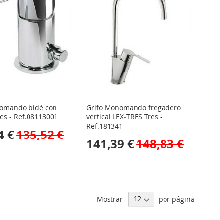
nomando bidé con
Grifo Monomando fregadero
res - Ref.08113001
vertical LEX‑TRES Tres -
Ref.181341
4 €
135,52 €
141,39 €
148,83 €
Mostrar
por página