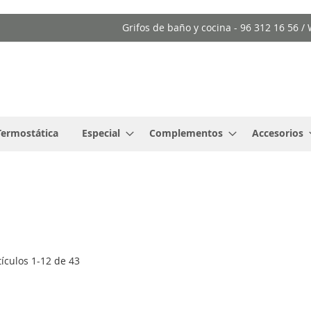
Grifos de baño y cocina - 96 312 16 56 
Termostática
Especial
Complementos
Accesorios
tículos
1
-
12
de
43