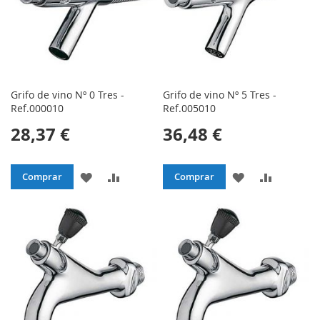
Grifo de vino Nº 0 Tres -
Grifo de vino Nº 5 Tres -
Ref.000010
Ref.005010
28,37 €
36,48 €
AÑADIR
AÑADIR
AÑADIR
AÑADIR
Comprar
Comprar
A
PARA
A
PARA
LA
COMPARAR
LA
COMPAR
LISTA
LISTA
DE
DE
DESEOS
DESEOS