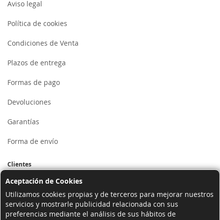
Aviso legal
Política de cookies
Condiciones de Venta
Plazos de entrega
Formas de pago
Devoluciones
Garantías
Forma de envío
Clientes
Aceptación de Cookies
Mi cuenta
Utilizamos cookies propias y de terceros para mejorar nuestros
servicios y mostrarle publicidad relacionada con sus
Registrarse
preferencias mediante el análisis de sus hábitos de