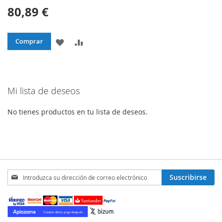
80,89 €
AÑADIR
AÑADIR
Comprar
A
PARA
LA
COMPARAR
Mi lista de deseos
LISTA
DE
No tienes productos en tu lista de deseos.
DESEOS
Inscríbase
Suscribirse
a
nuestro
boletín
de