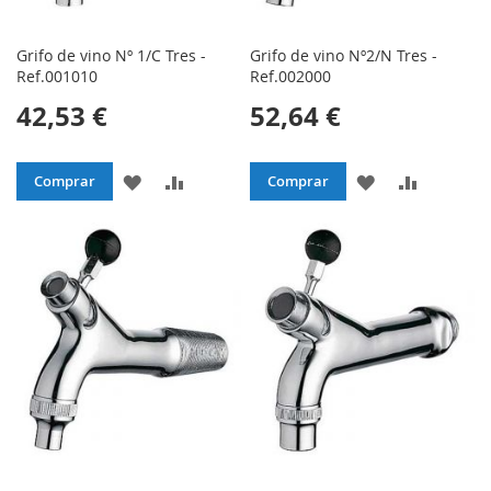
Grifo de vino Nº 1/C Tres -
Grifo de vino Nº2/N Tres -
Ref.001010
Ref.002000
42,53 €
52,64 €
AÑADIR
AÑADIR
AÑADIR
AÑADIR
Comprar
Comprar
A
PARA
A
PARA
LA
COMPARAR
LA
COMPAR
LISTA
LISTA
DE
DE
DESEOS
DESEOS