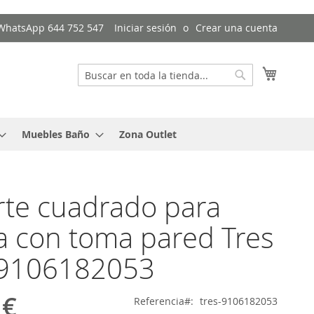
/ WhatsApp 644 752 547
Iniciar sesión
Crear una cuenta
Mi cest
Buscar
Buscar
Muebles Baño
Zona Outlet
te cuadrado para
 con toma pared Tres
f.9106182053
 €
Referencia
tres-9106182053