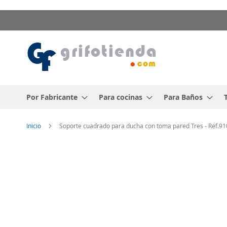
Ir
al
contenido
Por Fabricante
Para cocinas
Para Baños
Inicio
Soporte cuadrado para ducha con toma pared Tres - Ref.9
Saltar
al
final
de
la
galería
de
imágenes