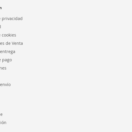
n
e privacidad
l
e cookies
es de Venta
 entrega
e pago
nes
envío
se
sión