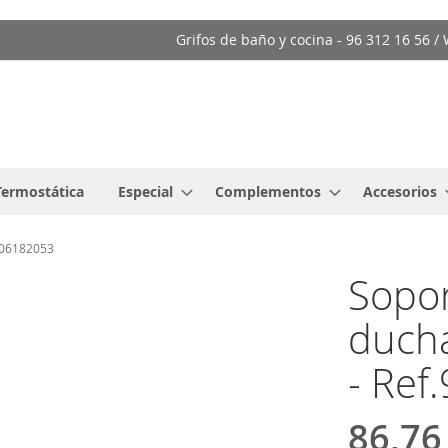
Grifos de baño y cocina - 96 312 16 56 
Termostática
Especial
Complementos
Accesorios
106182053
Sopor
ducha
- Re
86,76