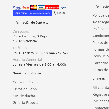
Informació
Política d
Aviso lega
Información de Contacto
Política d
Dirección:
Condicion
Plaza La Safor, 3 Bajo
46014 Valencia
Plazos de
Teléfono:
Formas d
963121656 WhatsApp 644 752 547
Devolucio
Horario Comercial
Garantías
Lunes a Viernes de 8:00 a 14:00h
Forma de 
Nuestros productos
Clientes
Grifos de Cocina
Mi cuenta
Grifos de Baño
Registrar
Kits de ducha
Iniciar se
Grifería Especial
Contactar