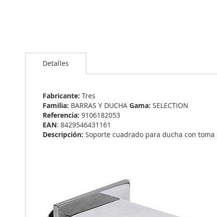
Saltar
al
Detalles
comienzo
de
la
galería
Fabricante:
Tres
de
Familia:
BARRAS Y DUCHA
Gama:
SELECTION
imágenes
Referencia:
9106182053
EAN
: 8429546431161
Descripción:
Soporte cuadrado para ducha con toma