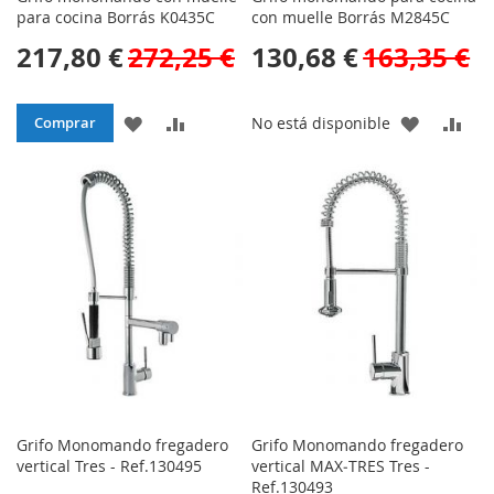
para cocina Borrás K0435C
con muelle Borrás M2845C
217,80 €
272,25 €
130,68 €
163,35 €
AÑADIR
AÑADIR
AÑADIR
AÑA
Comprar
No está disponible
A
PARA
A
PAR
LA
COMPARAR
LA
CO
LISTA
LISTA
DE
DE
DESEOS
DESEOS
Grifo Monomando fregadero
Grifo Monomando fregadero
vertical Tres - Ref.130495
vertical MAX‑TRES Tres -
Ref.130493