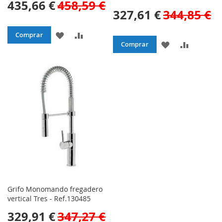
435,66 €
458,59 €
327,61 €
344,85 €
AÑADIR
AÑADIR
Comprar
AÑADIR
AÑADIR
Comprar
A
PARA
A
PARA
LA
COMPARAR
LA
COMPAR
LISTA
LISTA
DE
DE
DESEOS
DESEOS
Grifo Monomando fregadero
vertical Tres - Ref.130485
329,91 €
347,27 €