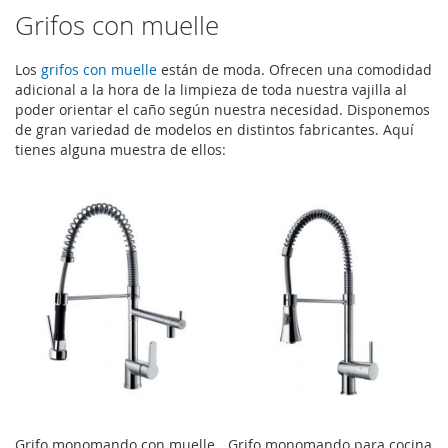
Grifos con muelle
LA
COMPARAR
LISTA
Los
grifos con muelle
están de moda. Ofrecen una comodidad
adicional a la hora de la limpieza de toda nuestra vajilla al
DE
poder orientar el caño según nuestra necesidad. Disponemos
DESEOS
de gran variedad de modelos en distintos fabricantes. Aquí
tienes alguna muestra de ellos:
Grifo monomando con muelle
Grifo monomando para cocina