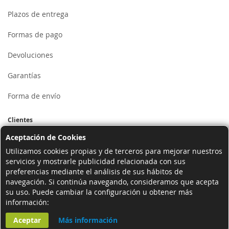
Plazos de entrega
Formas de pago
Devoluciones
Garantías
Forma de envío
Clientes
Aceptación de Cookies
Mi cuenta
Utilizamos cookies propias y de terceros para mejorar nuestros
servicios y mostrarle publicidad relacionada con sus
Registrarse
preferencias mediante el análisis de sus hábitos de
navegación. Si continúa navegando, consideramos que acepta
Iniciar sesión
su uso. Puede cambiar la configuración u obtener más
información:
Contactar
Aceptar
Más información
© 2020 grifotienda.com - Grupo E23W Distribuciones, S.L. CIF: B98123102 -