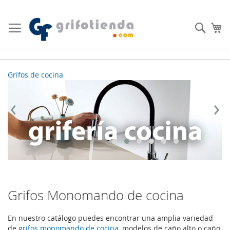
Ir
al
Busc
Mi
contenido
Grifos de cocina
Gr
‹
›
Grifos Monomando de cocina
En nuestro catálogo puedes encontrar una amplia variedad
de
grifos monomando de cocina
, modelos de caño alto o caño