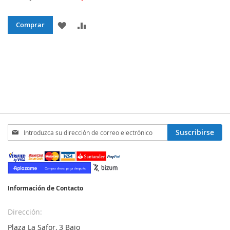
AÑADIR
AÑADIR
Comprar
A
PARA
LA
COMPARAR
LISTA
DE
DESEOS
Inscríbase
Suscribirse
a
nuestro
boletín
de
noticias:
Información de Contacto
Dirección:
Plaza La Safor, 3 Bajo