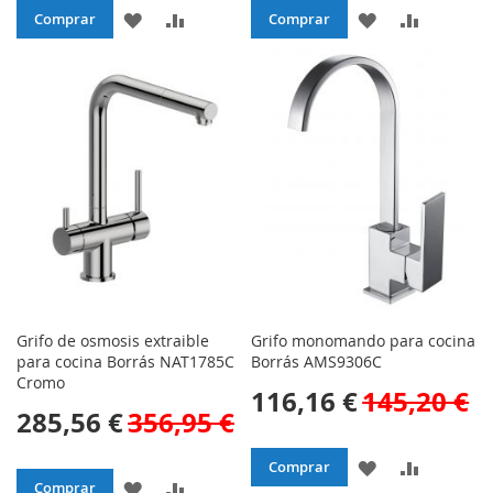
AÑADIR
AÑADIR
AÑADIR
AÑADIR
Comprar
Comprar
A
PARA
A
PARA
LA
COMPARAR
LA
COMPAR
LISTA
LISTA
DE
DE
DESEOS
DESEOS
Grifo de osmosis extraible
Grifo monomando para cocina
para cocina Borrás NAT1785C
Borrás AMS9306C
Cromo
116,16 €
145,20 €
285,56 €
356,95 €
AÑADIR
AÑADIR
Comprar
AÑADIR
AÑADIR
Comprar