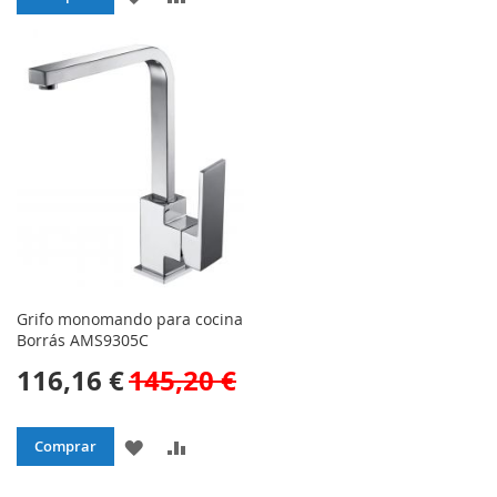
A
PARA
A
PARA
LA
COMPAR
LA
COMPARAR
LISTA
LISTA
DE
DE
DESEOS
DESEOS
Grifo monomando para cocina
Borrás AMS9305C
116,16 €
145,20 €
AÑADIR
AÑADIR
Comprar
A
PARA