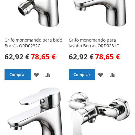
Grifo monomando para bidé
Grifo monomando para
Borrás ORD0232C
lavabo Borrás ORD0231C
62,92 €
78,65 €
62,92 €
78,65 €
AÑADIR
AÑADIR
AÑADIR
AÑADIR
Comprar
Comprar
A
PARA
A
PARA
LA
COMPARAR
LA
COMPAR
LISTA
LISTA
DE
DE
DESEOS
DESEOS