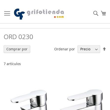
Ir
al
Busc
Mi
contenido
ORD 0230
Fi
Ordenar por
Comprar por
Di
De
7
artículos