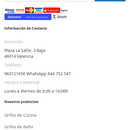
a
nuestro
boletín
de
noticias:
Información de Contacto
Dirección:
Plaza La Safor, 3 Bajo
46014 Valencia
Teléfono:
963121656 WhatsApp 644 752 547
Horario Comercial
Lunes a Viernes de 8:00 a 14:00h
Nuestros productos
Grifos de Cocina
Grifos de Baño