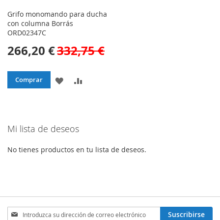
Grifo monomando para ducha
con columna Borrás
ORD02347C
266,20 €
332,75 €
AÑADIR
AÑADIR
Comprar
A
PARA
LA
COMPARAR
Mi lista de deseos
LISTA
DE
No tienes productos en tu lista de deseos.
DESEOS
Inscríbase
Suscribirse