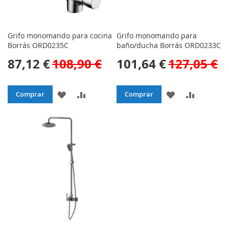
Grifo monomando para cocina
Grifo monomando para
Borrás ORD0235C
baño/ducha Borrás ORD0233C
87,12 €
108,90 €
101,64 €
127,05 €
AÑADIR
AÑADIR
AÑADIR
AÑADIR
Comprar
Comprar
A
PARA
A
PARA
LA
COMPARAR
LA
COMPAR
LISTA
LISTA
DE
DE
DESEOS
DESEOS