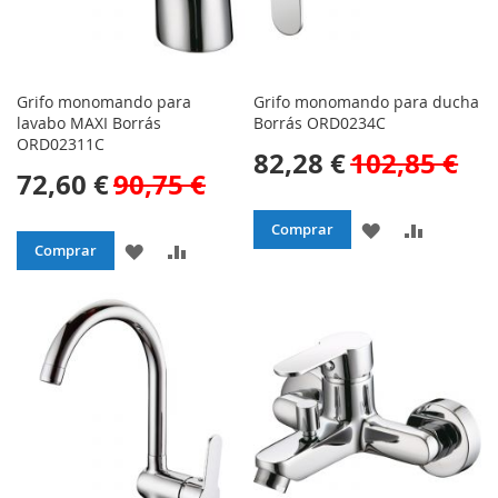
Grifo monomando para
Grifo monomando para ducha
lavabo MAXI Borrás
Borrás ORD0234C
ORD02311C
82,28 €
102,85 €
72,60 €
90,75 €
AÑADIR
AÑADIR
Comprar
AÑADIR
AÑADIR
Comprar
A
PARA
A
PARA
LA
COMPAR
LA
COMPARAR
LISTA
LISTA
DE
DE
DESEOS
DESEOS