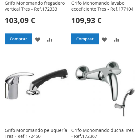
Grifo Monomando fregadero
Grifo Monomando lavabo
vertical Tres - Ref.172333
ecoeficiente Tres - Ref.177104
103,09 €
109,93 €
AÑADIR
AÑADIR
AÑADIR
AÑADIR
Comprar
Comprar
A
PARA
A
PARA
LA
COMPARAR
LA
COMPAR
LISTA
LISTA
DE
DE
DESEOS
DESEOS
Grifo Monomando peluquería
Grifo Monomando ducha Tres
Tres - Ref.172450
- Ref.172367