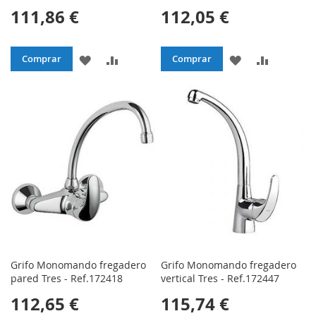
111,86 €
112,05 €
AÑADIR
AÑADIR
AÑADIR
AÑADIR
Comprar
Comprar
A
PARA
A
PARA
LA
COMPARAR
LA
COMPAR
LISTA
LISTA
DE
DE
DESEOS
DESEOS
Grifo Monomando fregadero
Grifo Monomando fregadero
pared Tres - Ref.172418
vertical Tres - Ref.172447
112,65 €
115,74 €