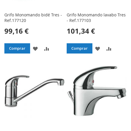
Grifo Monomando bidé Tres -
Grifo Monomando lavabo Tres
Ref.177120
- Ref.177103
99,16 €
101,34 €
AÑADIR
AÑADIR
AÑADIR
AÑADIR
Comprar
Comprar
A
PARA
A
PARA
LA
COMPARAR
LA
COMPAR
LISTA
LISTA
DE
DE
DESEOS
DESEOS