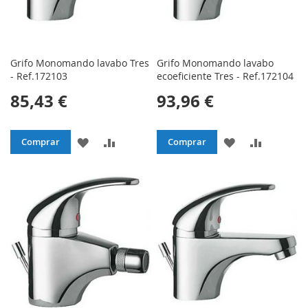
Grifo Monomando lavabo Tres
Grifo Monomando lavabo
- Ref.172103
ecoeficiente Tres - Ref.172104
85,43 €
93,96 €
AÑADIR
AÑADIR
AÑADIR
AÑADIR
Comprar
Comprar
A
PARA
A
PARA
LA
COMPARAR
LA
COMPAR
LISTA
LISTA
DE
DE
DESEOS
DESEOS