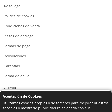
Aviso legal
Política de cookies
Condiciones de Venta
Plazos de entrega
Formas de pago
Devoluciones
Garantías
Forma de envío
Clientes
Aceptación de Cookies
Mi cuenta
Utilizamos cookies propias y de terceros para mejorar nuestros
servicios y mostrarle publicidad relacionada con sus
Registrarse