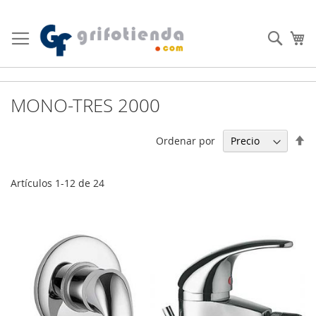
Ir
al
Busc
Mi
contenido
MONO-TRES 2000
Fi
Ordenar por
Di
De
Artículos
1
-
12
de
24