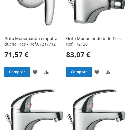
Grifo Monomando empotrar
Grifo Monomando bidé Tres -
ducha Tres - Ref.07217712
Ref.172120
71,57 €
83,07 €
AÑADIR
AÑADIR
AÑADIR
AÑADIR
Comprar
Comprar
A
PARA
A
PARA
LA
COMPARAR
LA
COMPAR
LISTA
LISTA
DE
DE
DESEOS
DESEOS