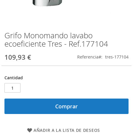
Grifo Monomando lavabo
Saltar
al
ecoeficiente Tres - Ref.177104
comienzo
de
109,93 €
Referencia
tres-177104
la
galería
de
imágenes
Cantidad
Comprar
AÑADIR A LA LISTA DE DESEOS