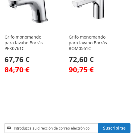
Grifo monomando
Grifo monomando
para lavabo Borrás
para lavabo Borrás
PEK0761C
ROM0561C
67,76 €
72,60 €
84,70 €
90,75 €
Inscríbase
Suscribirse
a