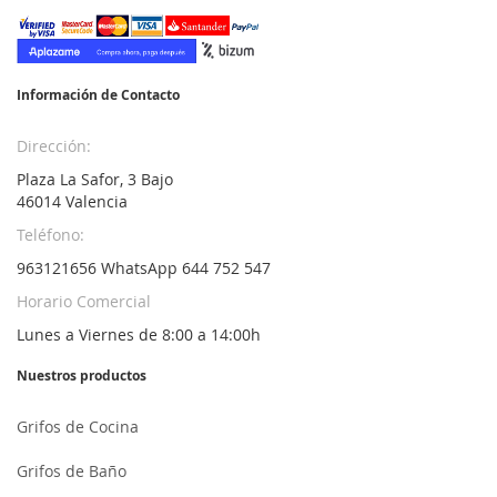
nuestro
boletín
de
noticias:
Información de Contacto
Dirección:
Plaza La Safor, 3 Bajo
46014 Valencia
Teléfono:
963121656 WhatsApp 644 752 547
Horario Comercial
Lunes a Viernes de 8:00 a 14:00h
Nuestros productos
Grifos de Cocina
Grifos de Baño