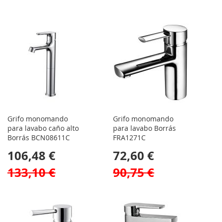
Grifo monomando
Grifo monomando
para lavabo caño alto
para lavabo Borrás
Borrás BCN08611C
FRA1271C
106,48 €
72,60 €
133,10 €
90,75 €