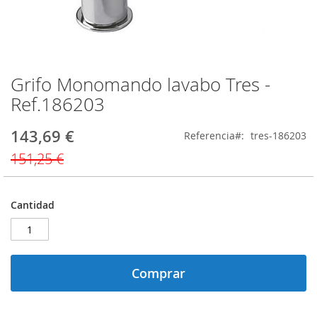
Grifo Monomando lavabo Tres -
Saltar
al
Ref.186203
comienzo
de
143,69 €
Precio
Referencia
tres-186203
la
especial
galería
151,25 €
de
imágenes
Cantidad
Comprar