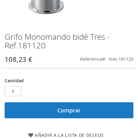
Grifo Monomando bidé Tres -
Saltar
al
Ref.181120
comienzo
de
108,23 €
Referencia
tres-181120
la
galería
de
imágenes
Cantidad
Comprar
AÑADIR A LA LISTA DE DESEOS