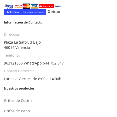
nuestro
boletín
de
noticias:
Información de Contacto
Dirección:
Plaza La Safor, 3 Bajo
46014 Valencia
Teléfono:
963121656 WhatsApp 644 752 547
Horario Comercial
Lunes a Viernes de 8:00 a 14:00h
Nuestros productos
Grifos de Cocina
Grifos de Baño