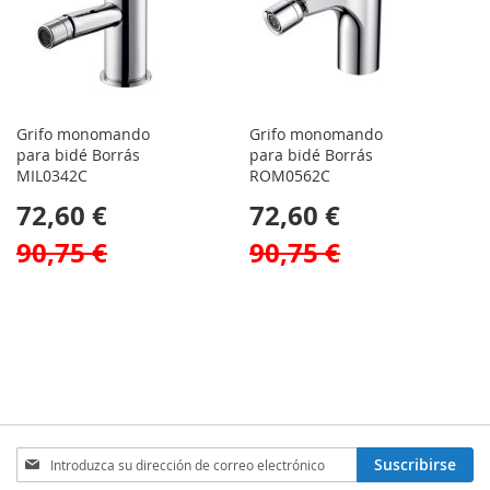
Grifo monomando
Grifo monomando
para bidé Borrás
para bidé Borrás
MIL0342C
ROM0562C
72,60 €
72,60 €
90,75 €
90,75 €
Inscríbase
Suscribirse
a