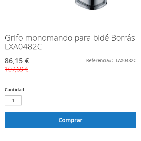
Grifo monomando para bidé Borrás
Saltar
al
LXA0482C
comienzo
de
86,15 €
Precio
Referencia
LAX0482C
la
especial
galería
107,69 €
de
imágenes
Cantidad
Comprar