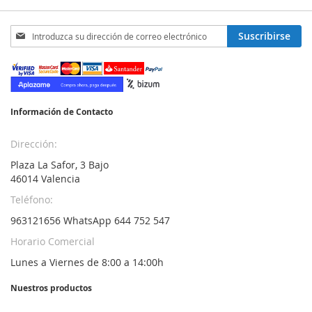
Inscríbase
Suscribirse
a
nuestro
boletín
de
noticias:
Información de Contacto
Dirección:
Plaza La Safor, 3 Bajo
46014 Valencia
Teléfono:
963121656 WhatsApp 644 752 547
Horario Comercial
Lunes a Viernes de 8:00 a 14:00h
Nuestros productos