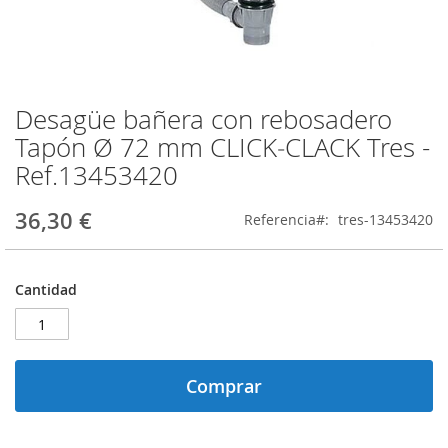
Desagüe bañera con rebosadero
Saltar
al
Tapón Ø 72 mm CLICK‑CLACK Tres -
comienzo
Ref.13453420
de
la
galería
36,30 €
Referencia
tres-13453420
de
imágenes
Cantidad
Comprar