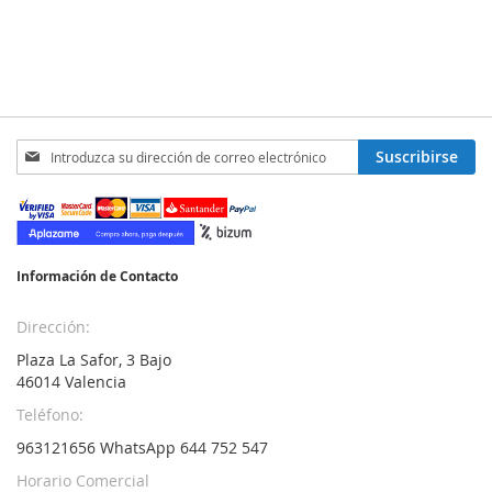
Inscríbase
Suscribirse
a
nuestro
boletín
de
noticias:
Información de Contacto
Dirección:
Plaza La Safor, 3 Bajo
46014 Valencia
Teléfono:
963121656 WhatsApp 644 752 547
Horario Comercial