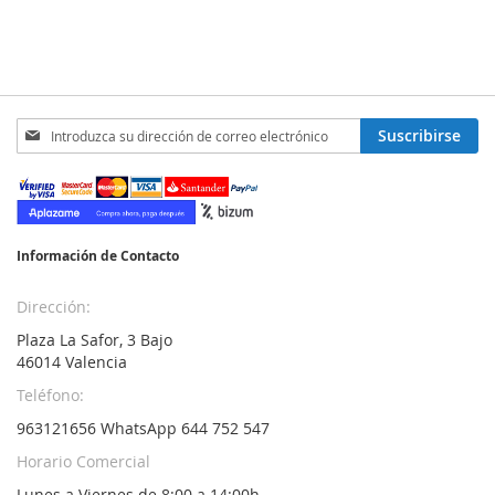
Inscríbase
Suscribirse
a
nuestro
boletín
de
noticias:
Información de Contacto
Dirección:
Plaza La Safor, 3 Bajo
46014 Valencia
Teléfono:
963121656 WhatsApp 644 752 547
Horario Comercial
Lunes a Viernes de 8:00 a 14:00h