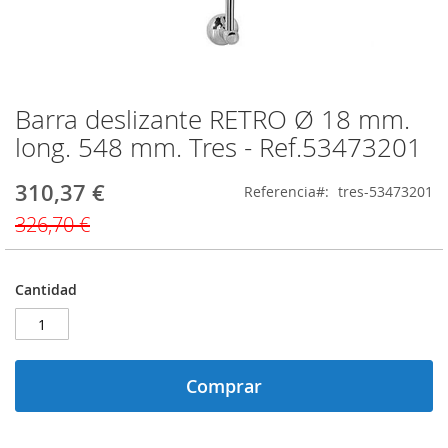
Barra deslizante RETRO Ø 18 mm.
Saltar
al
long. 548 mm. Tres - Ref.53473201
comienzo
de
310,37 €
Precio
Referencia
tres-53473201
la
especial
galería
326,70 €
de
imágenes
Cantidad
Comprar