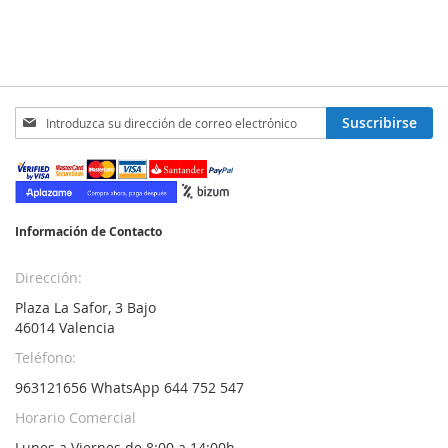
Inscríbase
Suscribirse
a
nuestro
boletín
de
noticias:
Información de Contacto
Dirección:
Plaza La Safor, 3 Bajo
46014 Valencia
Teléfono:
963121656 WhatsApp 644 752 547
Horario Comercial
Lunes a Viernes de 8:00 a 14:00h