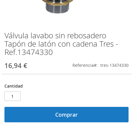
Válvula lavabo sin rebosadero
Saltar
al
Tapón de latón con cadena Tres -
comienzo
Ref.13474330
de
la
galería
16,94 €
Referencia
tres-13474330
de
imágenes
Cantidad
Comprar