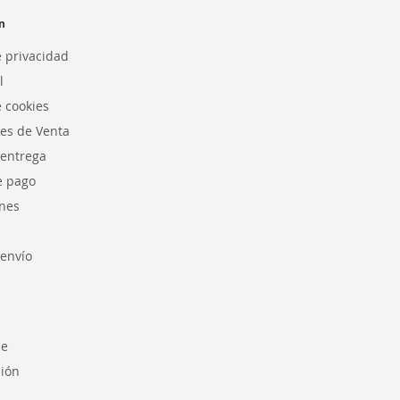
n
e privacidad
l
e cookies
es de Venta
 entrega
e pago
nes
envío
se
sión