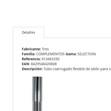
Saltar
al
Detalles
comienzo
de
la
galería
Fabricante:
Tres
de
Familia:
COMPLEMENTOS
Gama:
SELECTION
imágenes
Referencia:
913463330
EAN
: 8429546420608
Descripción:
Tubo coarrugado flexible de latón para 