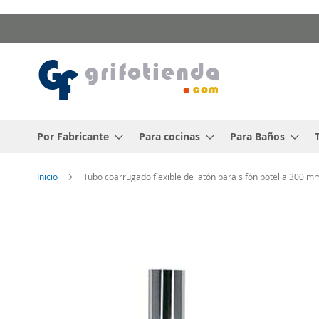
Ir
al
contenido
Por Fabricante
Para cocinas
Para Baños
Inicio
Tubo coarrugado flexible de latón para sifón botella 300 m
Saltar
al
final
de
la
galería
de
imágenes