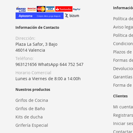
Informació
Política d
Aviso lega
Información de Contacto
Política d
Dirección:
Condicion
Plaza La Safor, 3 Bajo
46014 Valencia
Plazos de
Teléfono:
Formas d
963121656 WhatsApp 644 752 547
Devolucio
Horario Comercial
Garantías
Lunes a Viernes de 8:00 a 14:00h
Forma de 
Nuestros productos
Clientes
Grifos de Cocina
Mi cuenta
Grifos de Baño
Registrar
Kits de ducha
Iniciar se
Grifería Especial
Contactar