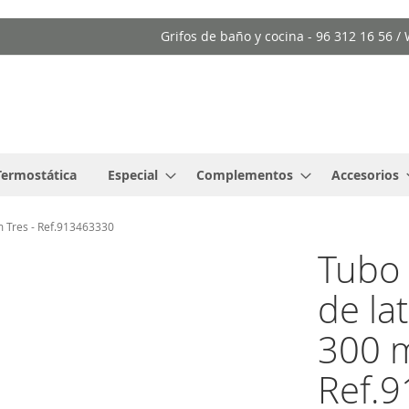
Grifos de baño y cocina - 96 312 16 56 
Termostática
Especial
Complementos
Accesorios
m Tres - Ref.913463330
Tubo 
de la
300 m
Ref.