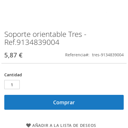
Soporte orientable Tres -
Saltar
al
Ref.9134839004
comienzo
de
5,87 €
Referencia
tres-9134839004
la
galería
de
imágenes
Cantidad
Comprar
AÑADIR A LA LISTA DE DESEOS