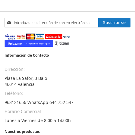
Inscríbase
Suscribirse
a
nuestro
boletín
de
noticias:
Información de Contacto
Dirección:
Plaza La Safor, 3 Bajo
46014 Valencia
Teléfono:
963121656 WhatsApp 644 752 547
Horario Comercial
Lunes a Viernes de 8:00 a 14:00h
Nuestros productos