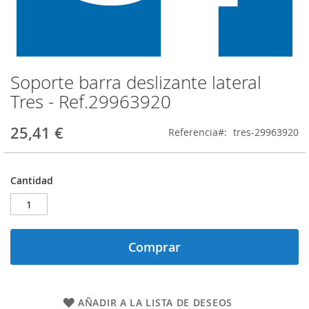
Soporte barra deslizante lateral
Saltar
al
Tres - Ref.29963920
comienzo
de
25,41 €
Referencia
tres-29963920
la
galería
de
imágenes
Cantidad
Comprar
AÑADIR A LA LISTA DE DESEOS