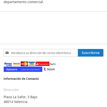
departamento comercial.
Inscríbase
Suscribirse
a
nuestro
boletín
de
noticias:
Información de Contacto
Dirección:
Plaza La Safor, 3 Bajo
46014 Valencia