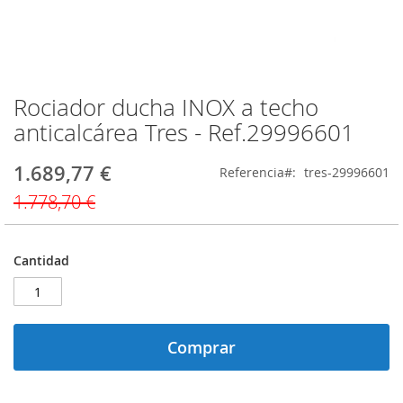
Rociador ducha INOX a techo
Saltar
al
anticalcárea Tres - Ref.29996601
comienzo
de
1.689,77 €
Precio
Referencia
tres-29996601
la
especial
galería
1.778,70 €
de
imágenes
Cantidad
Comprar