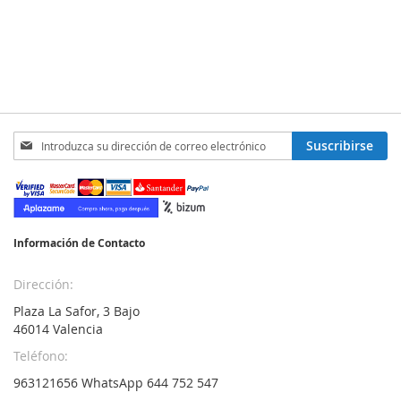
Inscríbase
Suscribirse
a
nuestro
boletín
de
noticias:
Información de Contacto
Dirección:
Plaza La Safor, 3 Bajo
46014 Valencia
Teléfono:
963121656 WhatsApp 644 752 547