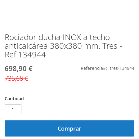
Rociador ducha INOX a techo
Saltar
al
anticalcárea 380x380 mm. Tres -
comienzo
Ref.134944
de
la
galería
698,90 €
Precio
Referencia
tres-134944
de
especial
735,68 €
imágenes
Cantidad
Comprar