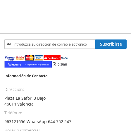
Inscríbase
Suscribirse
a
nuestro
boletín
de
noticias:
Información de Contacto
Dirección:
Plaza La Safor, 3 Bajo
46014 Valencia
Teléfono:
963121656 WhatsApp 644 752 547
Horario Comercial