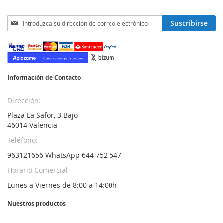
Inscríbase
Suscribirse
a
nuestro
boletín
de
noticias:
Información de Contacto
Dirección:
Plaza La Safor, 3 Bajo
46014 Valencia
Teléfono:
963121656 WhatsApp 644 752 547
Horario Comercial
Lunes a Viernes de 8:00 a 14:00h
Nuestros productos