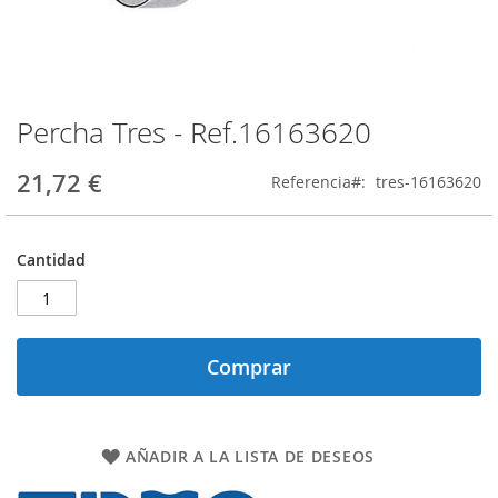
Percha Tres - Ref.16163620
Saltar
al
comienzo
21,72 €
Referencia
tres-16163620
de
la
galería
Cantidad
de
imágenes
Comprar
AÑADIR A LA LISTA DE DESEOS