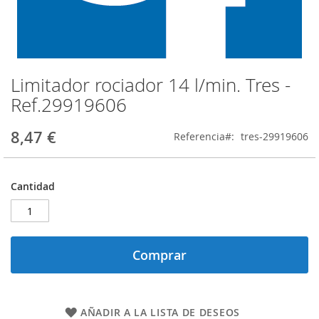
Limitador rociador 14 l/min. Tres -
Saltar
al
Ref.29919606
comienzo
de
8,47 €
Referencia
tres-29919606
la
galería
de
imágenes
Cantidad
Comprar
AÑADIR A LA LISTA DE DESEOS