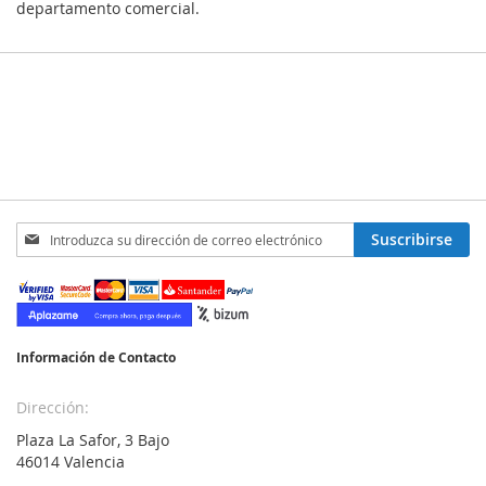
departamento comercial.
Inscríbase
Suscribirse
a
nuestro
boletín
de
noticias:
Información de Contacto
Dirección:
Plaza La Safor, 3 Bajo
46014 Valencia