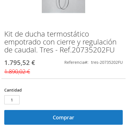
Kit de ducha termostático
Saltar
al
empotrado con cierre y regulación
comienzo
de caudal. Tres - Ref.20735202FU
de
la
galería
1.795,52 €
Precio
Referencia
tres-20735202FU
de
especial
1.890,02 €
imágenes
Cantidad
Comprar