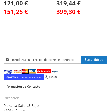
121,00 €
319,44 €
151,25 €
399,30 €
Inscríbase
Suscribirse
a
nuestro
boletín
de
noticias:
Información de Contacto
Dirección:
Plaza La Safor, 3 Bajo
46014 Valencia