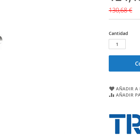
especial
130,68 €
Cantidad
C
AÑADIR A 
AÑADIR P