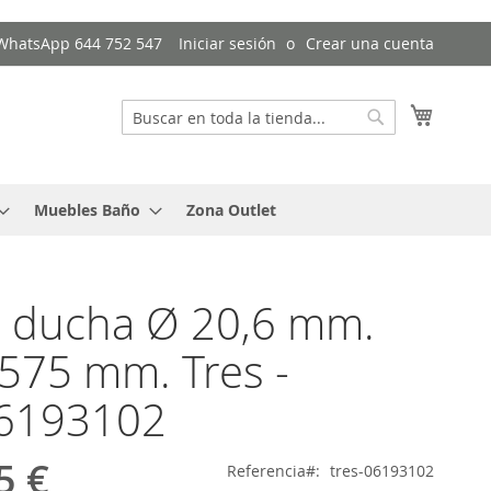
/ WhatsApp 644 752 547
Iniciar sesión
Crear una cuenta
Mi cest
Buscar
Buscar
Muebles Baño
Zona Outlet
e ducha Ø 20,6 mm.
 575 mm. Tres -
06193102
5 €
Referencia
tres-06193102