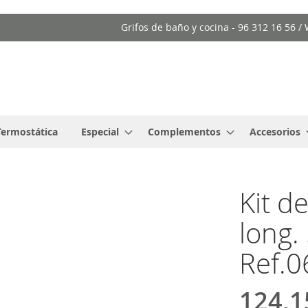
Grifos de baño y cocina - 96 312 16 56 
Termostática
Especial
Complementos
Accesorios
Kit d
long.
Ref.
124,1
Precio