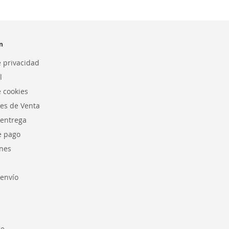
n
e privacidad
l
e cookies
es de Venta
 entrega
e pago
nes
envío
se