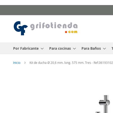
Ir
al
contenido
Por Fabricante
Para cocinas
Para Baños
Inicio
Kit de ducha Ø 20,6 mm. long. 575 mm. Tres - Ref.06193102
Saltar
al
final
de
la
galería
de
imágenes