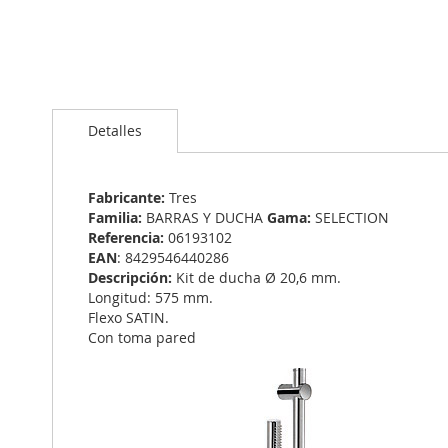
Saltar
al
Detalles
comienzo
de
la
galería
Fabricante:
Tres
de
Familia:
BARRAS Y DUCHA
Gama:
SELECTION
imágenes
Referencia:
06193102
EAN
: 8429546440286
Descripción:
Kit de ducha Ø 20,6 mm.
Longitud: 575 mm.
Flexo SATIN.
Con toma pared