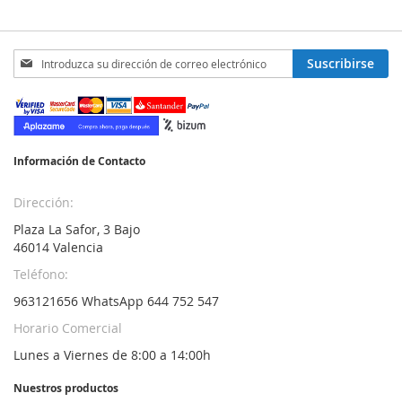
Inscríbase
Suscribirse
a
nuestro
boletín
de
noticias:
Información de Contacto
Dirección:
Plaza La Safor, 3 Bajo
46014 Valencia
Teléfono:
963121656 WhatsApp 644 752 547
Horario Comercial
Lunes a Viernes de 8:00 a 14:00h
Nuestros productos