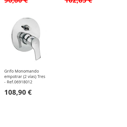
96,80 €
102,85 €
Grifo Monomando
empotrar (2 vías) Tres
- Ref.06918012
108,90 €