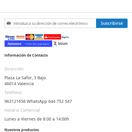
Inscríbase
Suscribirse
a
nuestro
boletín
de
noticias:
Información de Contacto
Dirección:
Plaza La Safor, 3 Bajo
46014 Valencia
Teléfono:
963121656 WhatsApp 644 752 547
Horario Comercial
Lunes a Viernes de 8:00 a 14:00h
Nuestros productos