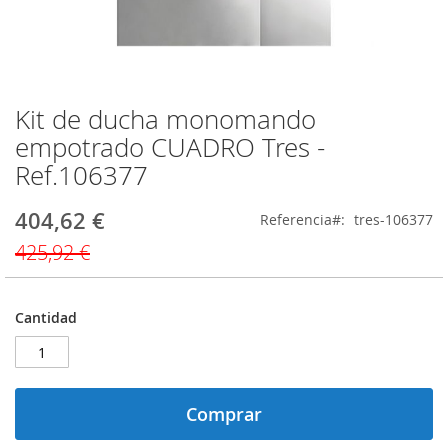
Kit de ducha monomando
Saltar
al
empotrado CUADRO Tres -
comienzo
Ref.106377
de
la
galería
404,62 €
Precio
Referencia
tres-106377
de
especial
425,92 €
imágenes
Cantidad
Comprar