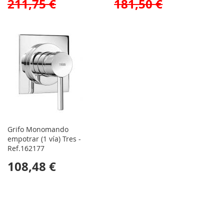
211,75 €
181,50 €
Grifo Monomando
empotrar (1 vía) Tres -
Ref.162177
108,48 €