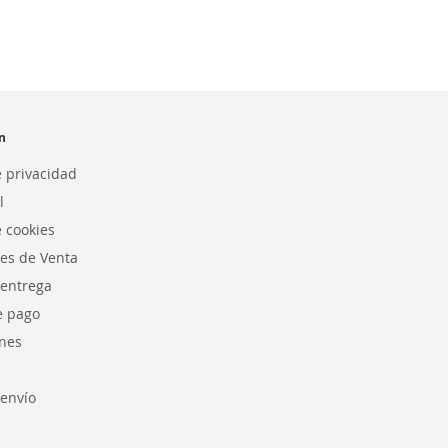
n
e privacidad
l
e cookies
es de Venta
 entrega
e pago
nes
envío