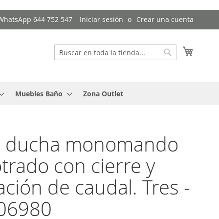
/ WhatsApp 644 752 547
Iniciar sesión
Crear una cuenta
Mi cest
Buscar
Buscar
Muebles Baño
Zona Outlet
de ducha monomando
rado con cierre y
ación de caudal. Tres -
406980