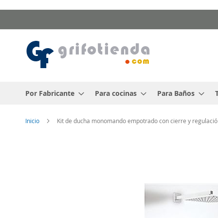
Ir
al
contenido
Por Fabricante
Para cocinas
Para Baños
Inicio
Kit de ducha monomando empotrado con cierre y regulación
Saltar
al
final
de
la
galería
de
imágenes