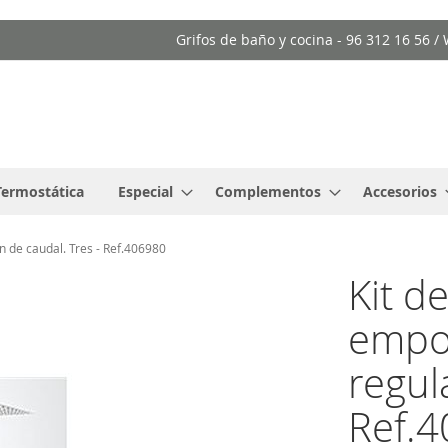
Grifos de baño y cocina - 96 312 16 56 
Termostática
Especial
Complementos
Accesorios
 de caudal. Tres - Ref.406980
Kit 
empot
regul
Ref.