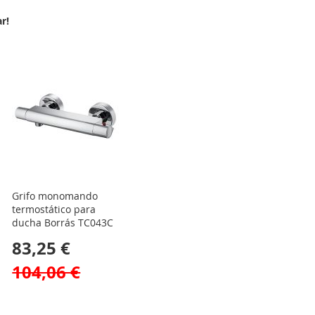
r!
Grifo monomando
termostático para
ducha Borrás TC043C
83,25 €
104,06 €