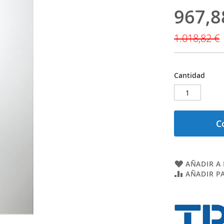
967,8
Precio
especial
1.018,82 €
Cantidad
C
AÑADIR A 
AÑADIR P