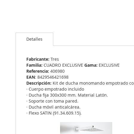
Saltar
al
Detalles
comienzo
de
la
galería
Fabricante:
Tres
de
Familia:
CUADRO EXCLUSIVE
Gama:
EXCLUSIVE
imágenes
Referencia:
406980
EAN
: 8429546421698
Descripción:
Kit de ducha monomando empotrado con 
· Cuerpo empotrado incluido
· Ducha fija 300x300 mm. Material Latón.
· Soporte con toma pared.
· Ducha móvil anticalcárea.
· Flexo SATIN (91.34.609.15).