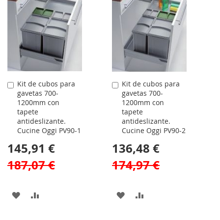
Kit de cubos para
Kit de cubos para
Comprar
Comprar
gavetas 700-
gavetas 700-
1200mm con
1200mm con
tapete
tapete
antideslizante.
antideslizante.
Cucine Oggi PV90-1
Cucine Oggi PV90-2
145,91 €
136,48 €
187,07 €
174,97 €
AÑADIR
AÑADIR
AÑADIR
AÑADIR
A
PARA
A
PARA