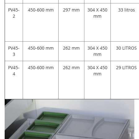
PV45-
450-600 mm
297 mm
304 X 450
33 litros
2
mm
PV45-
450-600 mm
262 mm
304 X 450
30 LITROS
3
mm
PV45-
450-600 mm
262 mm
304 X 450
29 LITROS
4
mm