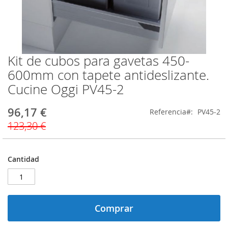
Kit de cubos para gavetas 450-
Saltar
al
600mm con tapete antideslizante.
comienzo
Cucine Oggi PV45-2
de
la
galería
96,17 €
Precio
Referencia
PV45-2
de
especial
123,30 €
imágenes
Cantidad
Comprar