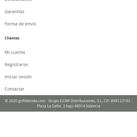
Garantías
Forma de envío
Clientes
Mi cuenta
Registrarse
Iniciar sesión
Contactar
© 2020 grifotienda.com - Grupo E23W Distribuciones, S.L. CIF: B98123102 -
Plaza La Safor, 3 bajo 46014 Valencia