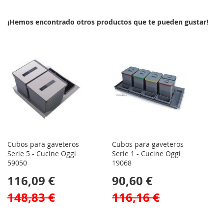
LA
COMPARAR
LA
COMPARAR
¡Hemos encontrado otros productos que te pueden gustar!
LISTA
LISTA
DE
DE
DESEOS
DESEOS
Cubos para gaveteros
Cubos para gaveteros
Serie 5 - Cucine Oggi
Serie 1 - Cucine Oggi
59050
19068
116,09 €
90,60 €
148,83 €
116,16 €