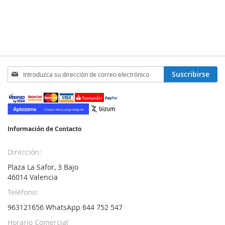
Inscríbase
Suscribirse
a
nuestro
boletín
de
noticias:
Información de Contacto
Dirección:
Plaza La Safor, 3 Bajo
46014 Valencia
Teléfono:
963121656 WhatsApp 644 752 547
Horario Comercial