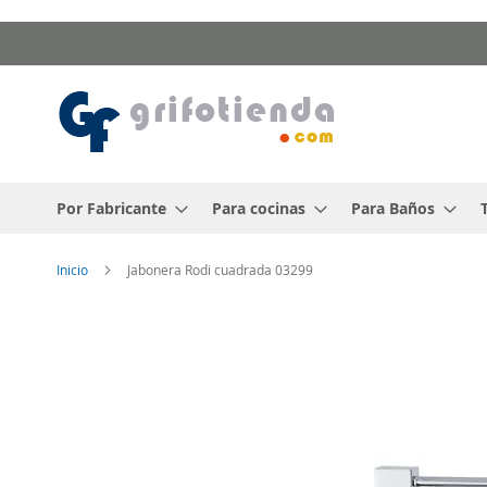
Ir
al
contenido
Por Fabricante
Para cocinas
Para Baños
Inicio
Jabonera Rodi cuadrada 03299
Saltar
al
final
de
la
galería
de
imágenes