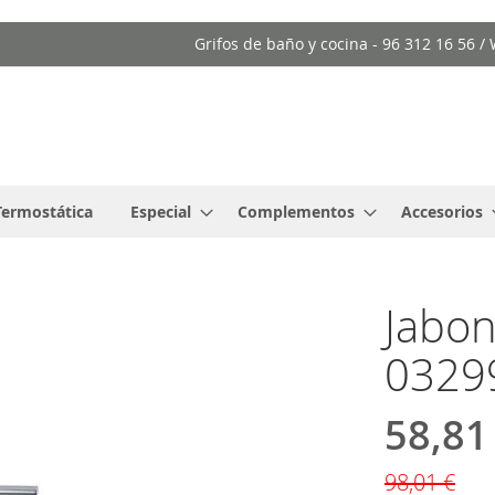
Grifos de baño y cocina - 96 312 16 56 
Termostática
Especial
Complementos
Accesorios
Jabon
0329
58,81
Precio
especial
98,01 €