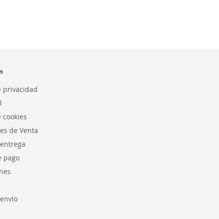
n
e privacidad
l
e cookies
es de Venta
 entrega
e pago
nes
envío