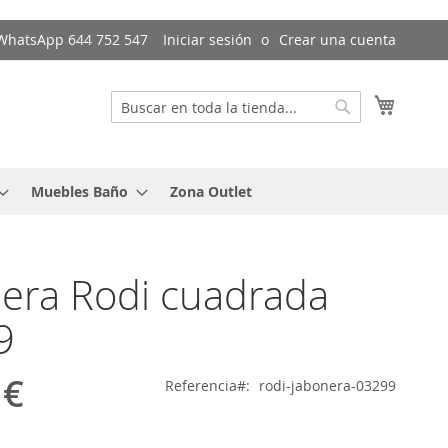
/ WhatsApp 644 752 547
Iniciar sesión
Crear una cuenta
Mi cest
Buscar
Buscar
Muebles Baño
Zona Outlet
era Rodi cuadrada
9
 €
Referencia
rodi-jabonera-03299