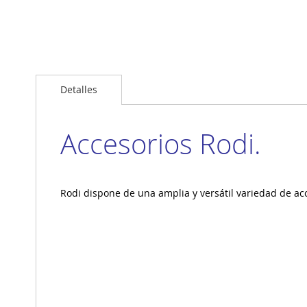
Saltar
al
Detalles
comienzo
de
la
galería
Accesorios Rodi.
de
imágenes
Rodi dispone de una amplia y versátil variedad de a