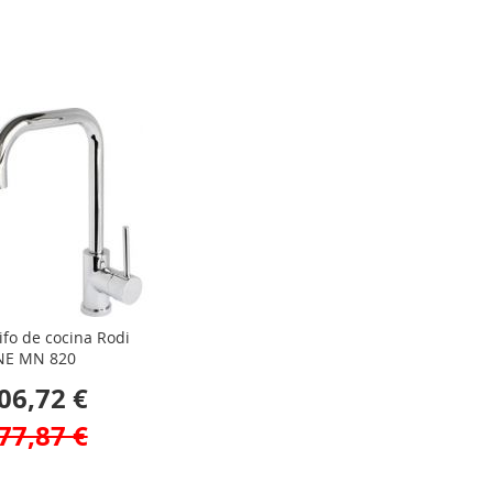
ifo de cocina Rodi
NE MN 820
06,72 €
77,87 €