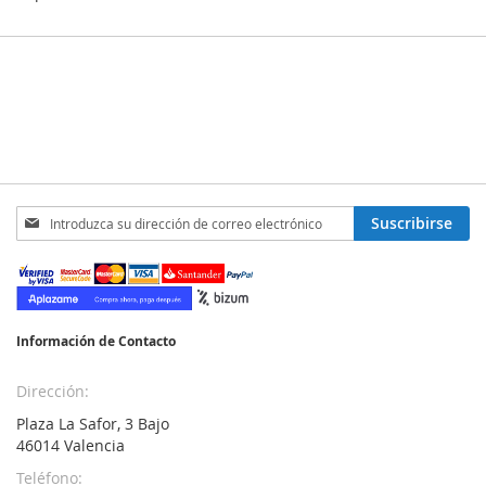
Inscríbase
Suscribirse
a
nuestro
boletín
de
noticias:
Información de Contacto
Dirección:
Plaza La Safor, 3 Bajo
46014 Valencia
Teléfono: