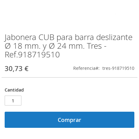
Jabonera CUB para barra deslizante
Saltar
al
Ø 18 mm. y Ø 24 mm. Tres -
comienzo
Ref.918719510
de
la
galería
30,73 €
Referencia
tres-918719510
de
imágenes
Cantidad
Comprar