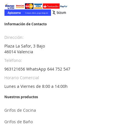
nuestro
boletín
de
noticias:
Información de Contacto
Dirección:
Plaza La Safor, 3 Bajo
46014 Valencia
Teléfono:
963121656 WhatsApp 644 752 547
Horario Comercial
Lunes a Viernes de 8:00 a 14:00h
Nuestros productos
Grifos de Cocina
Grifos de Baño