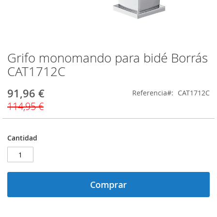
Grifo monomando para bidé Borrás
Saltar
al
CAT1712C
comienzo
de
91,96 €
Precio
Referencia
CAT1712C
la
especial
galería
114,95 €
de
imágenes
Cantidad
Comprar