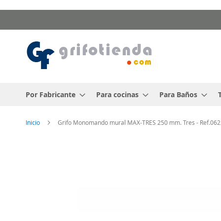
Ir
al
contenido
Por Fabricante
Para cocinas
Para Baños
Inicio
Grifo Monomando mural MAX‑TRES 250 mm. Tres - Ref.06
Saltar
al
final
de
la
galería
de
imágenes