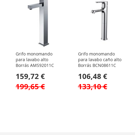
Grifo monomando
Grifo monomando
para lavabo alto
para lavabo caño alto
Borrás AMS92011C
Borrás BCN08611C
159,72 €
106,48 €
199,65 €
133,10 €