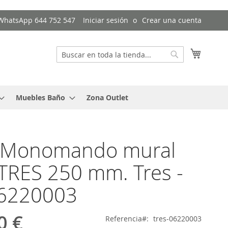
/ WhatsApp 644 752 547
Iniciar sesión
Crear una cuenta
Mi cest
Buscar
Buscar
Muebles Baño
Zona Outlet
o Monomando mural
RES 250 mm. Tres -
06220003
0 €
Referencia
tres-06220003