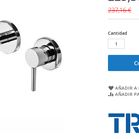
especial
237,16 €
Cantidad
C
AÑADIR A 
AÑADIR P