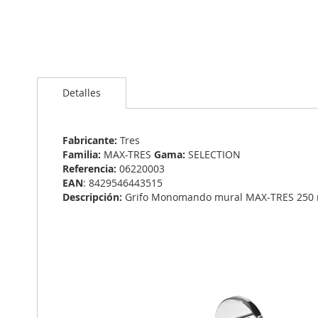
Saltar
al
Detalles
comienzo
de
la
galería
Fabricante:
Tres
de
Familia:
MAX-TRES
Gama:
SELECTION
imágenes
Referencia:
06220003
EAN
: 8429546443515
Descripción:
Grifo Monomando mural MAX‑TRES 250