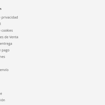
n
e privacidad
l
e cookies
es de Venta
 entrega
e pago
nes
envío
se
sión