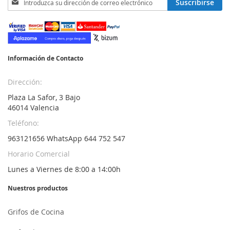
Suscribirse
a
nuestro
boletín
de
noticias:
Información de Contacto
Dirección:
Plaza La Safor, 3 Bajo
46014 Valencia
Teléfono:
963121656 WhatsApp 644 752 547
Horario Comercial
Lunes a Viernes de 8:00 a 14:00h
Nuestros productos
Grifos de Cocina