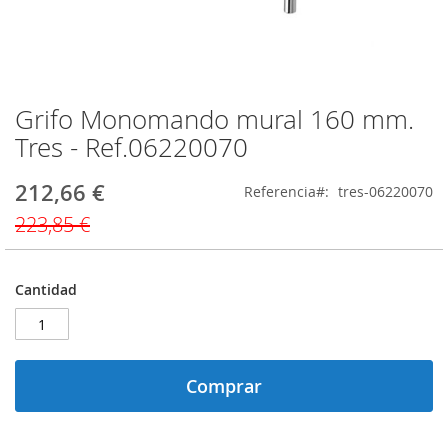
Grifo Monomando mural 160 mm.
Saltar
al
Tres - Ref.06220070
comienzo
de
212,66 €
Precio
Referencia
tres-06220070
la
especial
galería
223,85 €
de
imágenes
Cantidad
Comprar