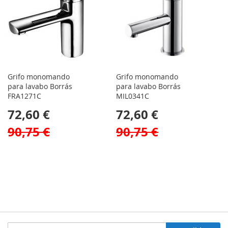
Grifo monomando
Grifo monomando
para lavabo Borrás
para lavabo Borrás
FRA1271C
MIL0341C
72,60 €
72,60 €
90,75 €
90,75 €
Inscríbase