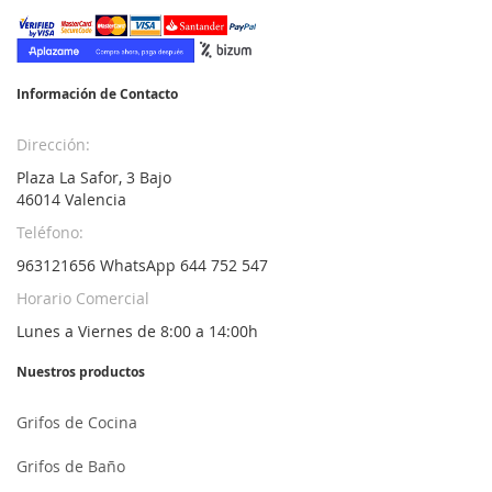
nuestro
boletín
de
noticias:
Información de Contacto
Dirección:
Plaza La Safor, 3 Bajo
46014 Valencia
Teléfono:
963121656 WhatsApp 644 752 547
Horario Comercial
Lunes a Viernes de 8:00 a 14:00h
Nuestros productos
Grifos de Cocina
Grifos de Baño