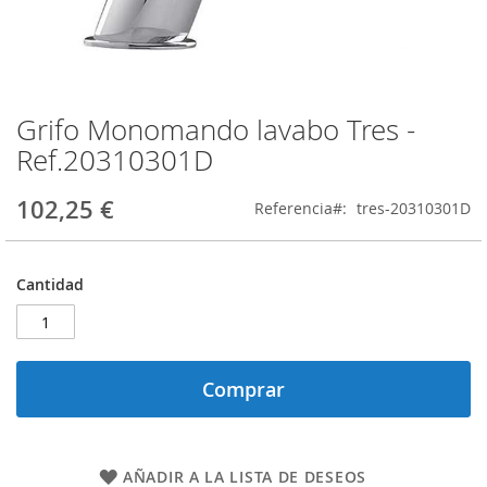
Grifo Monomando lavabo Tres -
Saltar
al
Ref.20310301D
comienzo
de
102,25 €
Referencia
tres-20310301D
la
galería
de
imágenes
Cantidad
Comprar
AÑADIR A LA LISTA DE DESEOS