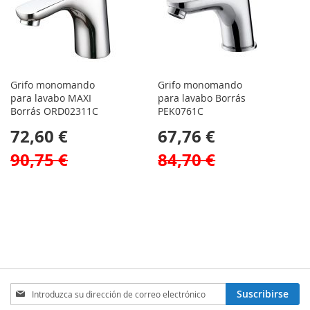
Grifo monomando
Grifo monomando
para lavabo MAXI
para lavabo Borrás
Borrás ORD02311C
PEK0761C
72,60 €
67,76 €
90,75 €
84,70 €
Inscríbase
Suscribirse
a