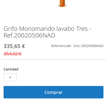
Grifo Monomando lavabo Tres -
Saltar
al
Ref.20020506NAD
comienzo
de
335,65 €
Precio
Referencia
tres-20020506NAD
la
especial
galería
353,32 €
de
imágenes
Cantidad
Comprar