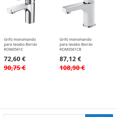
Grifo monomando
Grifo monomando
para lavabo Borrás
para lavabo Borrás
ROM0561C
ROM0561CB
72,60 €
87,12 €
90,75 €
108,90 €
Inscríbase