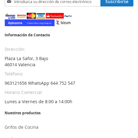
Suscribirse
a
nuestro
boletín
de
noticias:
Información de Contacto
Dirección:
Plaza La Safor, 3 Bajo
46014 Valencia
Teléfono:
963121656 WhatsApp 644 752 547
Horario Comercial
Lunes a Viernes de 8:00 a 14:00h
Nuestros productos
Grifos de Cocina