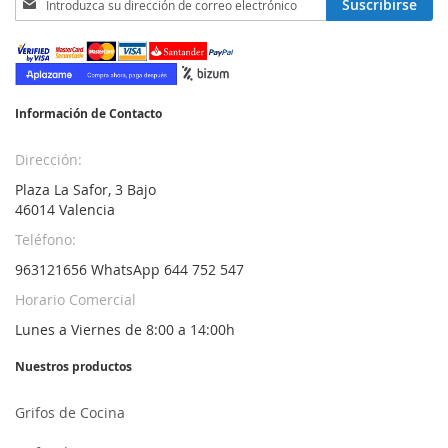
Suscribirse
a
nuestro
boletín
de
noticias:
Información de Contacto
Dirección:
Plaza La Safor, 3 Bajo
46014 Valencia
Teléfono:
963121656 WhatsApp 644 752 547
Horario Comercial
Lunes a Viernes de 8:00 a 14:00h
Nuestros productos
Grifos de Cocina