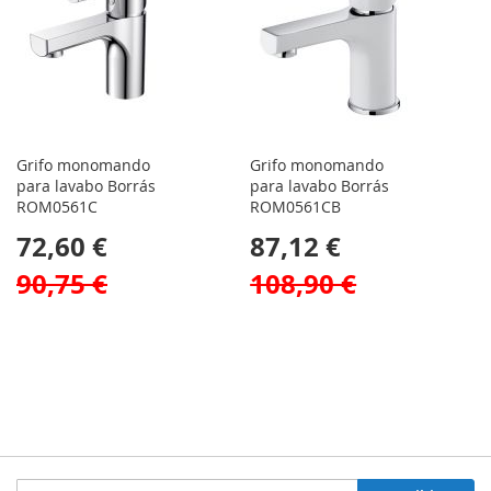
Grifo monomando
Grifo monomando
para lavabo Borrás
para lavabo Borrás
ROM0561C
ROM0561CB
72,60 €
87,12 €
90,75 €
108,90 €
Inscríbase