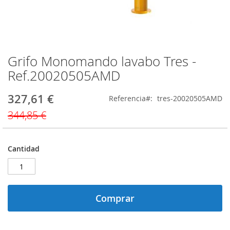
Grifo Monomando lavabo Tres -
Saltar
al
Ref.20020505AMD
comienzo
de
327,61 €
Precio
Referencia
tres-20020505AMD
la
especial
galería
344,85 €
de
imágenes
Cantidad
Comprar