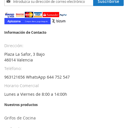
Suscribirse
a
nuestro
boletín
de
noticias:
Información de Contacto
Dirección:
Plaza La Safor, 3 Bajo
46014 Valencia
Teléfono:
963121656 WhatsApp 644 752 547
Horario Comercial
Lunes a Viernes de 8:00 a 14:00h
Nuestros productos
Grifos de Cocina