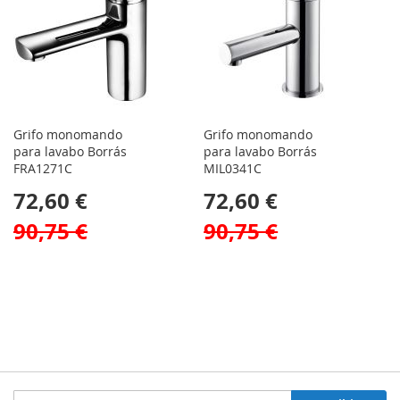
Grifo monomando
Grifo monomando
para lavabo Borrás
para lavabo Borrás
FRA1271C
MIL0341C
72,60 €
72,60 €
90,75 €
90,75 €
Inscríbase