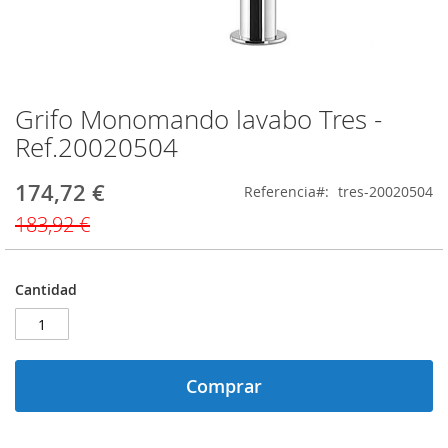
Grifo Monomando lavabo Tres -
Saltar
al
Ref.20020504
comienzo
de
174,72 €
Precio
Referencia
tres-20020504
la
especial
galería
183,92 €
de
imágenes
Cantidad
Comprar