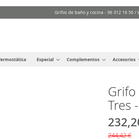
Grifos de baño y cocina - 96 312 16 56 
Termostática
Especial
Complementos
Accesorios
Grif
Tres 
232,2
Precio
especial
244,42 €