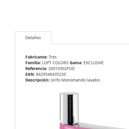
Saltar
al
Detalles
comienzo
de
la
galería
Fabricante:
Tres
de
Familia:
LOFT COLORS
Gama:
EXCLUSIVE
imágenes
Referencia:
20010302FUD
EAN
: 8429546435220
Descripción:
Grifo Monomando lavabo