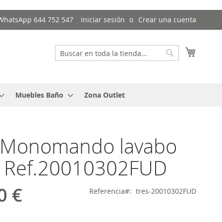
/ WhatsApp 644 752 547
Iniciar sesión
Crear una cuenta
Mi cest
Buscar
Buscar
Muebles Baño
Zona Outlet
o Monomando lavabo
- Ref.20010302FUD
0 €
Referencia
tres-20010302FUD