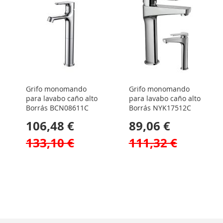
Grifo monomando
Grifo monomando
para lavabo caño alto
para lavabo caño alto
Borrás BCN08611C
Borrás NYK17512C
106,48 €
89,06 €
133,10 €
111,32 €