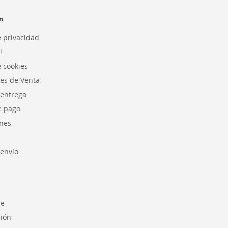
n
e privacidad
l
e cookies
es de Venta
 entrega
e pago
nes
envío
se
sión