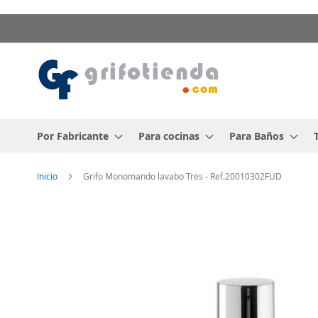
Ir
al
contenido
Por Fabricante
Para cocinas
Para Baños
Inicio
Grifo Monomando lavabo Tres - Ref.20010302FUD
Saltar
al
final
de
la
galería
de
imágenes