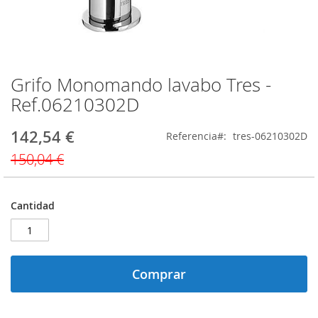
Grifo Monomando lavabo Tres -
Saltar
al
Ref.06210302D
comienzo
de
142,54 €
Precio
Referencia
tres-06210302D
la
especial
galería
150,04 €
de
imágenes
Cantidad
Comprar