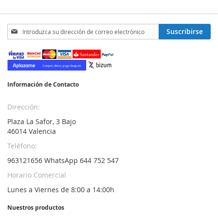
Inscríbase
Suscribirse
a
nuestro
boletín
de
noticias:
Información de Contacto
Dirección:
Plaza La Safor, 3 Bajo
46014 Valencia
Teléfono:
963121656 WhatsApp 644 752 547
Horario Comercial
Lunes a Viernes de 8:00 a 14:00h
Nuestros productos