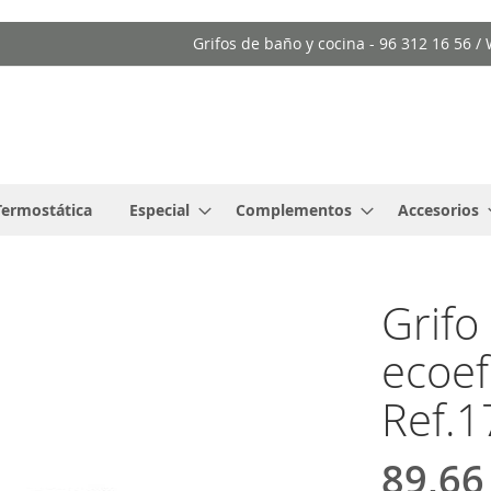
Grifos de baño y cocina - 96 312 16 56 
Termostática
Especial
Complementos
Accesorios
Grif
ecoef
Ref.
89,66