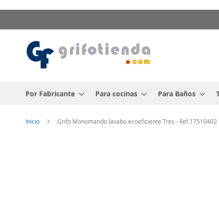
Ir
al
contenido
Por Fabricante
Para cocinas
Para Baños
Inicio
Grifo Monomando lavabo ecoeficiente Tres - Ref.17510402
Saltar
al
final
de
la
galería
de
imágenes