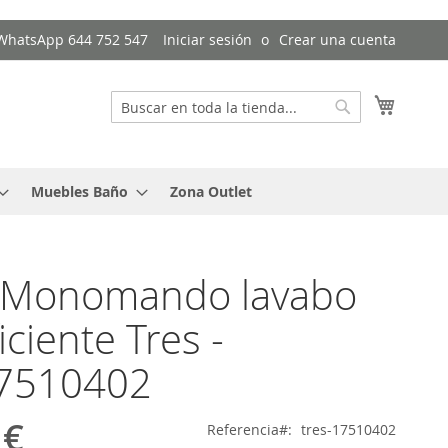
/ WhatsApp 644 752 547
Iniciar sesión
Crear una cuenta
Mi cest
Buscar
Buscar
Muebles Baño
Zona Outlet
o Monomando lavabo
iciente Tres -
17510402
 €
Referencia
tres-17510402