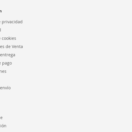
n
e privacidad
l
e cookies
es de Venta
 entrega
e pago
nes
envío
se
sión