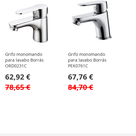
Grifo monomando
Grifo monomando
para lavabo Borrás
para lavabo Borrás
ORD0231C
PEK0761C
62,92 €
67,76 €
78,65 €
84,70 €