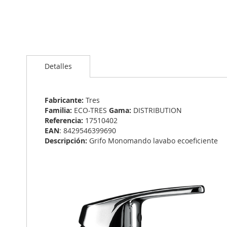
Saltar
al
Detalles
comienzo
de
la
galería
Fabricante:
Tres
de
Familia:
ECO-TRES
Gama:
DISTRIBUTION
imágenes
Referencia:
17510402
EAN
: 8429546399690
Descripción:
Grifo Monomando lavabo ecoeficiente