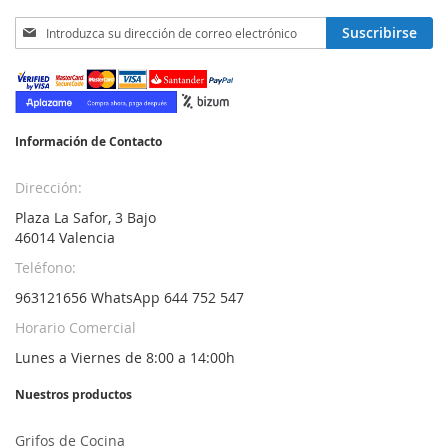
Inscríbase
Suscribirse
a
nuestro
boletín
de
noticias:
Información de Contacto
Dirección:
Plaza La Safor, 3 Bajo
46014 Valencia
Teléfono:
963121656 WhatsApp 644 752 547
Horario Comercial
Lunes a Viernes de 8:00 a 14:00h
Nuestros productos
Grifos de Cocina