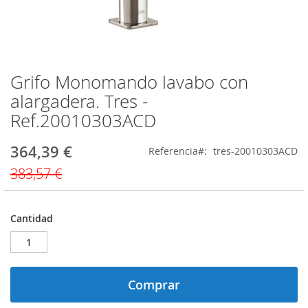
Grifo Monomando lavabo con
Saltar
al
alargadera. Tres -
comienzo
Ref.20010303ACD
de
la
galería
364,39 €
Precio
Referencia
tres-20010303ACD
de
especial
383,57 €
imágenes
Cantidad
Comprar