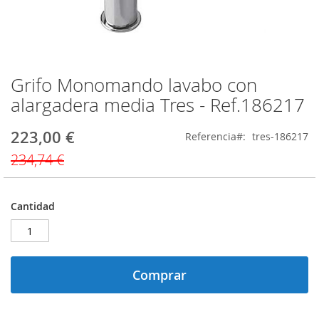
Grifo Monomando lavabo con
Saltar
al
alargadera media Tres - Ref.186217
comienzo
de
223,00 €
Precio
Referencia
tres-186217
la
especial
galería
234,74 €
de
imágenes
Cantidad
Comprar