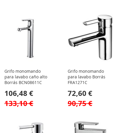
Grifo monomando
Grifo monomando
para lavabo caño alto
para lavabo Borrás
Borrás BCN08611C
FRA1271C
106,48 €
72,60 €
133,10 €
90,75 €