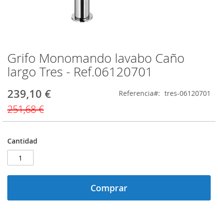
Grifo Monomando lavabo Caño
Saltar
al
largo Tres - Ref.06120701
comienzo
de
239,10 €
Precio
Referencia
tres-06120701
la
especial
galería
251,68 €
de
imágenes
Cantidad
Comprar