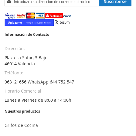
Suscribirse
a
nuestro
boletín
de
noticias:
Información de Contacto
Dirección:
Plaza La Safor, 3 Bajo
46014 Valencia
Teléfono:
963121656 WhatsApp 644 752 547
Horario Comercial
Lunes a Viernes de 8:00 a 14:00h
Nuestros productos
Grifos de Cocina