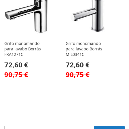
Grifo monomando
Grifo monomando
para lavabo Borrás
para lavabo Borrás
FRA1271C
MIL0341C
72,60 €
72,60 €
90,75 €
90,75 €
Inscríbase