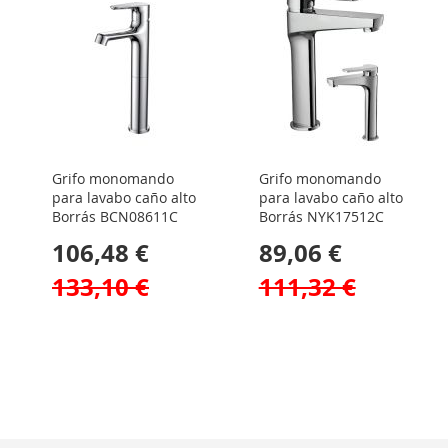
Grifo monomando
Grifo monomando
para lavabo caño alto
para lavabo caño alto
Borrás BCN08611C
Borrás NYK17512C
106,48 €
89,06 €
133,10 €
111,32 €