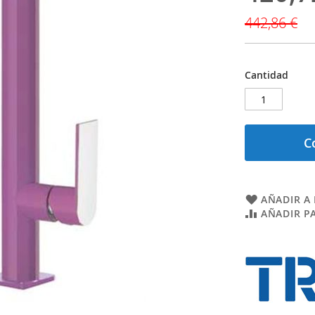
especial
442,86 €
Cantidad
C
AÑADIR A 
AÑADIR P