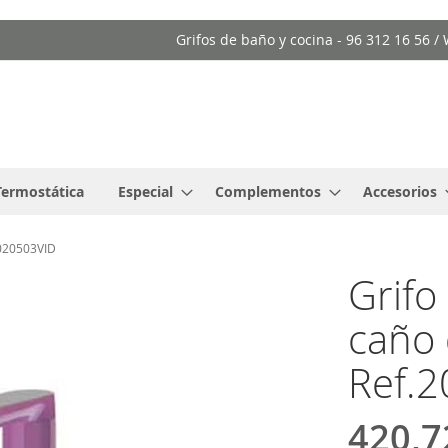
Grifos de baño y cocina - 96 312 16 56 
Termostática
Especial
Complementos
Accesorios
0020503VID
Grif
caño 
Ref.
420,7
Precio