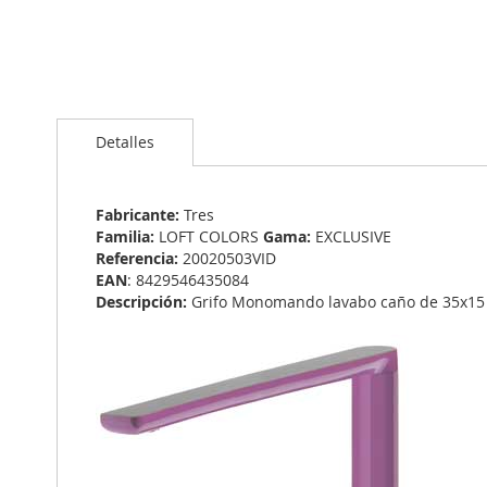
Saltar
al
Detalles
comienzo
de
la
galería
Fabricante:
Tres
de
Familia:
LOFT COLORS
Gama:
EXCLUSIVE
imágenes
Referencia:
20020503VID
EAN
: 8429546435084
Descripción:
Grifo Monomando lavabo caño de 35x1