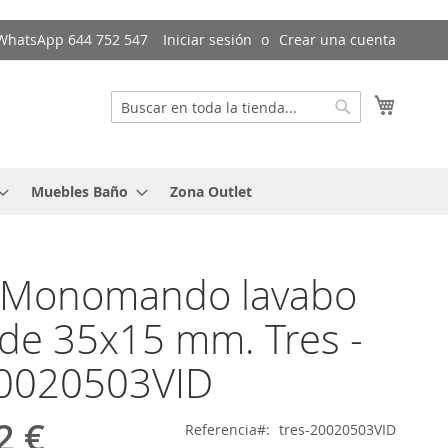
/ WhatsApp 644 752 547
Iniciar sesión
Crear una cuenta
Mi cest
Buscar
Buscar
Muebles Baño
Zona Outlet
o Monomando lavabo
de 35x15 mm. Tres -
20020503VID
2 €
Referencia
tres-20020503VID