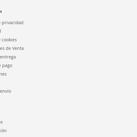
n
e privacidad
l
e cookies
es de Venta
 entrega
e pago
nes
envío
se
sión