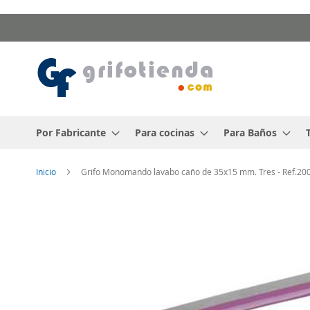
Ir
al
contenido
Por Fabricante
Para cocinas
Para Baños
Inicio
Grifo Monomando lavabo caño de 35x15 mm. Tres - Ref.2
Saltar
al
final
de
la
galería
de
imágenes