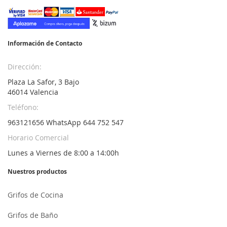
nuestro
boletín
de
noticias:
Información de Contacto
Dirección:
Plaza La Safor, 3 Bajo
46014 Valencia
Teléfono:
963121656 WhatsApp 644 752 547
Horario Comercial
Lunes a Viernes de 8:00 a 14:00h
Nuestros productos
Grifos de Cocina
Grifos de Baño