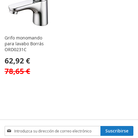
Grifo monomando
para lavabo Borrás
ORD0231C
62,92 €
78,65 €
Inscríbase
Suscribirse
a