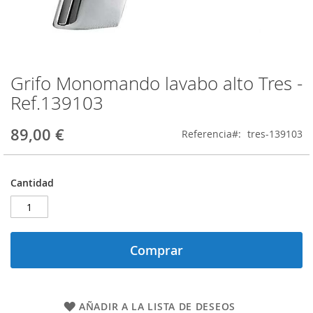
Grifo Monomando lavabo alto Tres -
Saltar
al
Ref.139103
comienzo
de
89,00 €
Referencia
tres-139103
la
galería
de
imágenes
Cantidad
Comprar
AÑADIR A LA LISTA DE DESEOS