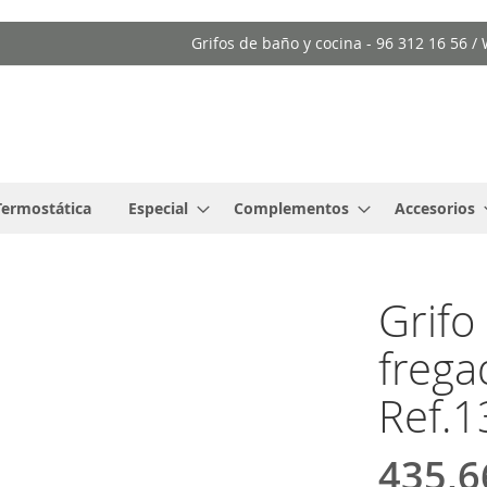
Grifos de baño y cocina - 96 312 16 56 
Termostática
Especial
Complementos
Accesorios
Grif
frega
Ref.
435,6
Precio