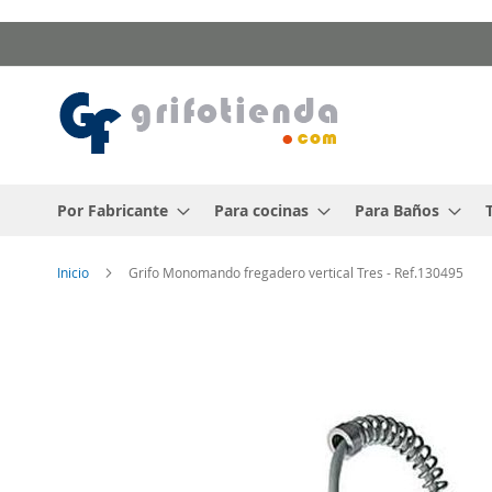
Ir
al
contenido
Por Fabricante
Para cocinas
Para Baños
Inicio
Grifo Monomando fregadero vertical Tres - Ref.130495
Saltar
al
final
de
la
galería
de
imágenes