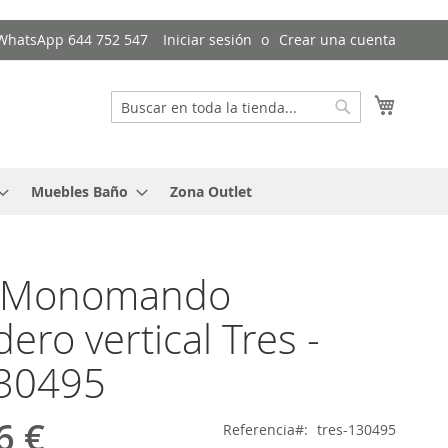
/ WhatsApp 644 752 547
Iniciar sesión
Crear una cuenta
Mi cest
Buscar
Buscar
Muebles Baño
Zona Outlet
o Monomando
dero vertical Tres -
130495
6 €
Referencia
tres-130495