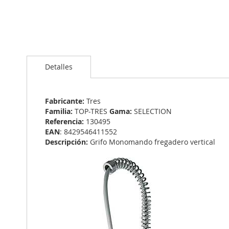
Saltar
al
Detalles
comienzo
de
la
galería
Fabricante:
Tres
de
Familia:
TOP-TRES
Gama:
SELECTION
imágenes
Referencia:
130495
EAN
: 8429546411552
Descripción:
Grifo Monomando fregadero vertical