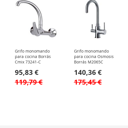
Grifo monomando
Grifo monomando
para cocina Borrás
para cocina Osmosis
Cmix 73241-C
Borrás M2065C
95,83 €
140,36 €
119,79 €
175,45 €