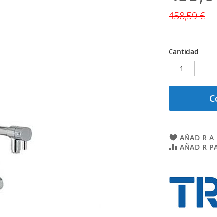
especial
458,59 €
Cantidad
C
AÑADIR A 
AÑADIR P