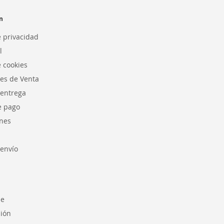
n
e privacidad
l
e cookies
es de Venta
 entrega
e pago
nes
envío
se
sión