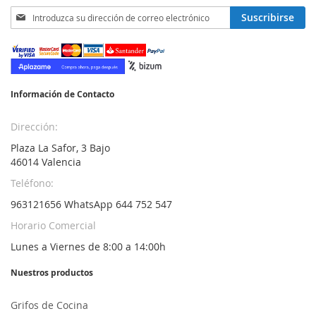
Inscríbase
Suscribirse
a
nuestro
boletín
de
noticias:
Información de Contacto
Dirección:
Plaza La Safor, 3 Bajo
46014 Valencia
Teléfono:
963121656 WhatsApp 644 752 547
Horario Comercial
Lunes a Viernes de 8:00 a 14:00h
Nuestros productos
Grifos de Cocina