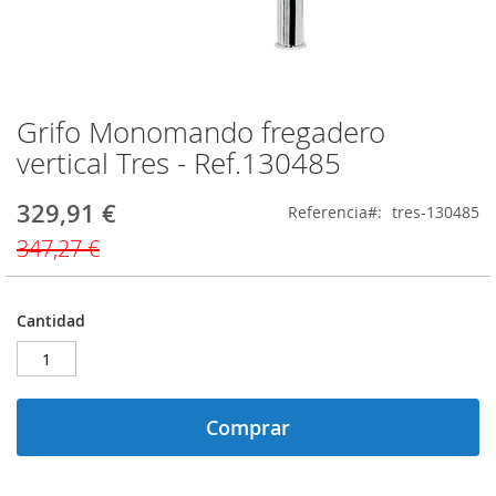
Grifo Monomando fregadero
Saltar
al
vertical Tres - Ref.130485
comienzo
de
329,91 €
Precio
Referencia
tres-130485
la
especial
galería
347,27 €
de
imágenes
Cantidad
Comprar