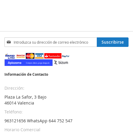
Inscríbase
Suscribirse
a
nuestro
boletín
de
noticias:
Información de Contacto
Dirección:
Plaza La Safor, 3 Bajo
46014 Valencia
Teléfono:
963121656 WhatsApp 644 752 547
Horario Comercial