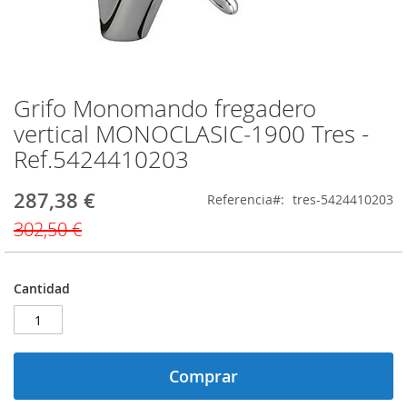
Grifo Monomando fregadero
Saltar
al
vertical MONOCLASIC‑1900 Tres -
comienzo
Ref.5424410203
de
la
galería
287,38 €
Precio
Referencia
tres-5424410203
de
especial
302,50 €
imágenes
Cantidad
Comprar