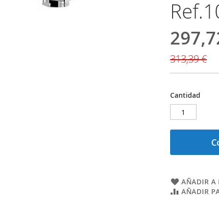
Ref.
297,7
Precio
especial
313,39 €
Cantidad
C
AÑADIR A 
AÑADIR P