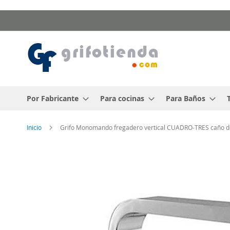
Ir
al
contenido
Por Fabricante
Para cocinas
Para Baños
Inicio
Grifo Monomando fregadero vertical CUADRO‑TRES caño de
Saltar
al
final
de
la
galería
de
imágenes