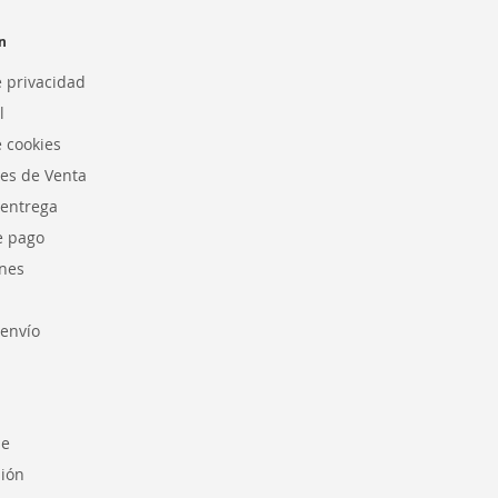
n
e privacidad
l
e cookies
es de Venta
 entrega
e pago
nes
envío
se
sión