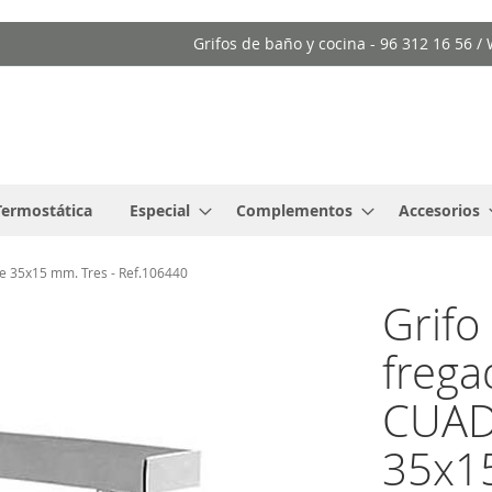
Grifos de baño y cocina - 96 312 16 56 
Termostática
Especial
Complementos
Accesorios
 35x15 mm. Tres - Ref.106440
Grif
frega
CUAD
35x15