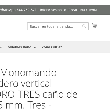
/ WhatsApp 644 752 547
Iniciar sesión
Crear una cuenta
Mi cest
Buscar
Buscar
Muebles Baño
Zona Outlet
o Monomando
dero vertical
RO‑TRES caño de
 mm. Tres -