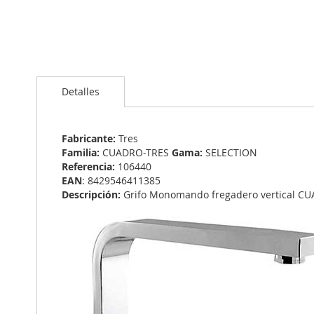
Saltar
al
Detalles
comienzo
de
la
galería
Fabricante:
Tres
de
Familia:
CUADRO-TRES
Gama:
SELECTION
imágenes
Referencia:
106440
EAN
: 8429546411385
Descripción:
Grifo Monomando fregadero vertical C