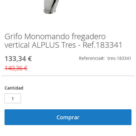
Grifo Monomando fregadero
Saltar
al
vertical ALPLUS Tres - Ref.183341
comienzo
de
133,34 €
Precio
Referencia
tres-183341
la
especial
galería
140,36 €
de
imágenes
Cantidad
Comprar