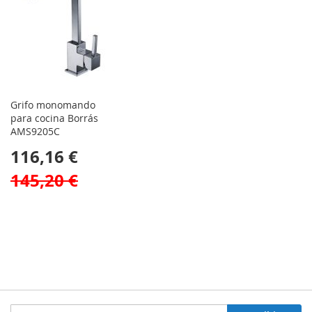
Grifo monomando
para cocina Borrás
AMS9205C
116,16 €
145,20 €
Inscríbase