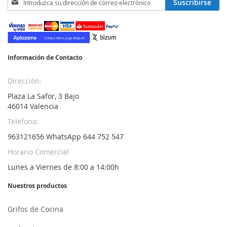
Suscribirse
a
nuestro
boletín
de
noticias:
Información de Contacto
Dirección:
Plaza La Safor, 3 Bajo
46014 Valencia
Teléfono:
963121656 WhatsApp 644 752 547
Horario Comercial
Lunes a Viernes de 8:00 a 14:00h
Nuestros productos
Grifos de Cocina